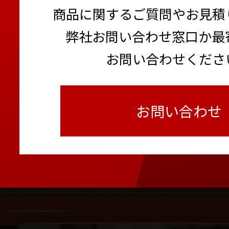
トラック支柱 あおり用
杭ナビ
商品に関するご質問やお見積
コンクリート養生温度計
PLCユニット+複合気象ス
弊社お問い合わせ窓口か最
超短焦点プロジェクター
お問い合わせくださ
普通騒音計
お問い合わせ
1月
カニクレーン ナックルブ
バッテリーフォークリフ
様）