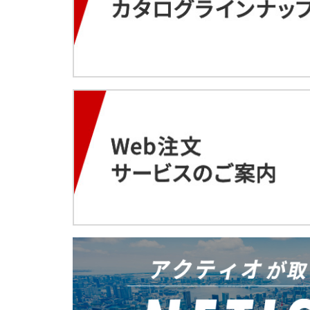
軌陸両用運搬車 デュアル
空気清浄機 電気集塵タイ
スポットエアコン
SGセトー（背面感知ガー
送電線鉄塔建設用ジブクレーン
工事看板 ブロー枠
B4（バケット＆4頭タイ
秤 U字型
送風機
Safety Training System
カニクレーン 分解仕様 MC3
工事看板（高輝度）
ラメンテナンス作業点検V
軌陸バックホー
クールミスト
4月
スタンドファン
3月
2月
3月
3月
衝突被害軽減ブレーキ機
高圧電源車
建機レンタル Web注文サ
5月
充電式バッテリー工具 震
上腕アシストスーツ TASK AR
ブーム旋回時走行警告シ
バッテリー・ユニット LPE-
充電式バッテリーLEDラ
ALCパネル施工機 タテー
自走式屈伸型ホイール
1月
高圧発電機
バッテリー・ユニット
3月
キャリアダンプ（解体用
アルミスロープ
超低騒音型ハンドガイド
アルミ製6輪台車
鉄筋探査機
2月
吸遮音パネル
2月
2月
地中探査機