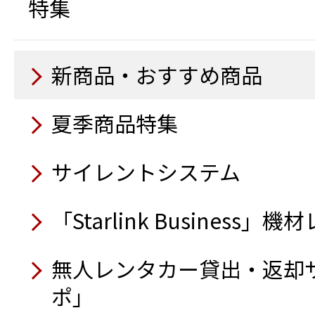
システムModely）
特集
除菌蛍光ライト
11月
9月
ドライブレコーダー CS-23
大型橋梁点検車
電動ランマー
杭ナビショベル
空気清浄機 紫外線方式
電光表示機LED 5文字3段
路面乾燥車
コンセントボックス OB100
電動プレート
アクアジャスター
新商品・おすすめ商品
10月
自走式木材破砕機
衛星インターネットサービス「
9月
9月
ーリンク）」
9月
トラック感知柵
夏季商品特集
吸排水掃除機100
10月
10月
トイレカー
鉄筋出来形自動検測システム（
アルミ製トラック昇降タ
ウェアラブルカメラ
発電機自動運転盤
ハイブリッド発電機
サイレントシステム
レイアウトツール自動墨
ラインドラゴン（コンク
除菌蛍光ライト
電動階段運搬車
トイレカー
8月
送風機（循環型温風）
電動追従運搬台車フォロ
トロウェル／騎乗式
アルミ製台車（アルカー
「Starlink Business
ラジコン草刈機 神刈RJ101
9月
スクリード
8月
9月
8月
無人レンタカー貸出・返却
半自動ロボット低床式重
可視光通信装置 i-MAJUN
8月
オフグリッドシステム搭
自律型掃除ロボット KEMAR
ーダー®」
ポ」
回転灯（人感仕様）
電動ハンドトロウェル
オフグリッドシステム搭
スタンションダンプ2.7t高