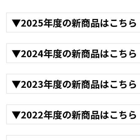
▼2025年度の新商品はこちら
12月
▼2024年度の新商品はこちら
衝突被害軽減アシスト装
後付け衝突軽減システム
12月
▼2023年度の新商品はこちら
ラ
電動バックホー
「クレーンモード切替装置A
電動ドライコンプレッサ
12月
ホー
▼2022年度の新商品はこちら
電動ランマー
軌陸Vダンプ D-1628
電動プレート
11月
軌陸バックホー
12月