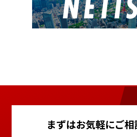
屋内自動飛行システム搭
4月
重量物吸着搬送機械 グラ
LED投光機6灯式
吊荷通過警報システム
BIM×Drone
伸縮搬送設置リフター ECo
電光表示機LED（5文字3
ラジコン対応型バックホ
GNSSマシンコントロール
自走式鉄筋結束ロボット 
2月
信号機 車両感知センサー
電動遠隔解体ロボット
路面切削機用3Dマシンコ
根こそぎ切るソー
遠隔散水機
通門管理システム 体表面
1月
1月
ブレード3Dマシンコント
1月
3月
レーザーブラスト搭載車 Coo
ベビーホイスト 無線式
ビタロードナビゲーター
ーザー®）
環境表示計 きんりんくん2
ミニクレーン（オールバ
フォーエスバックホー
スカイジャスター（吊荷
太陽光パネル搭載マイク
静音発電機
はさまれん棒
自動玉外し装置
太陽光パネル搭載オフグ
超低騒音油圧ブレーカー
1月
まずはお気軽にご相
2月
防音サイレンサー パネル