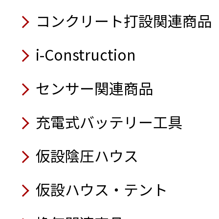
壁面取付型セーフティカ
業務用ロボット掃除機 KIRA 
自動玉外し装置
9月
（軽バン仕様）
コードレス式バイブレー
ラジコン草刈機 神刈
コンクリート打設関連商品
コ®セーフティゲート）
吸遮音パネル
ガラ処理機／可搬式
アルミ製型枠
Safety Training System
7月
業車編・感電編・バック
i-Construction
7月
7月
8月
移動式クーラー クールキ
8月
チェーンソー保護衣
7月
サイレントパイラー®
センサー関連商品
ラジコン式地拵機
業務用かき氷機
体表面温度測定器
太陽光パネル搭載オフグ
バイオディーゼル燃料専
深あおりダンプ3.0t高床4
8月
遠隔計測監視システム み
簡易養生テント（すぽっと
充電式バッテリー工具
非常用電源切替盤
ハイブリッド発電機
6月
ラジコン草刈機 神刈
バッテリー・ユニット
ラジコン草刈機（自走式草
発電機自動運転盤
カセットガス式インバータ発電
高温仕様水中ポンプ
仮設陰圧ハウス
6月
USB充電アダプター
散水車 洗浄機搭載型
6月
オートポンプ
電線・架線 超音波検知セ
7月
空気清浄機 フィルタータ
6月
仮設ハウス・テント
パイプクローラー A-150S
7月
アクティオ AIボイス
熱中症予防表示パネル／
上向き作業用腕部補助型
移動式エアコン（スーパ
5月