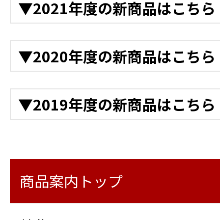
▼2021年度の新商品はこちら
鉄道用LED投光機
ゲート付きカゴ台車
アルミ製収納庫台車
11月
クローラー台車
ハンドパレット（自走式
12月
▼2020年度の新商品はこちら
電動階段運搬車 NEO電ネ
11月
アルカートスカイ
フォークリフト
衝突警報装置（高所作業車
バッテリー式運搬車
トンネル点検プラットフ
クラウドカメラ
12月
充電式バッテリー工具 4
▼2019年度の新商品はこちら
10月
高所作業車 トラック式 バケッ
11月
デジタル温度計
高所作業車 トラック式 
バッテリー式LEDバルー
後付け衝突軽減システム
11月
ワイヤレス風速計
12月
10月
ージャッキ仕様
様）
ラ
Safety Training System
ロボットクリーナー マキ
LEDビジョンカー
衛星インターネットサービス「
LED投光機6灯式
ブーム旋回時走行警告シ
路安全教育編）
商品案内トップ
Business（スターリン
10月
特殊発電機
LED投光機4灯（2灯×2）
高所作業車 スーパーデッ
11月
鉄筋出来形自動検測システ
警報通信器 おくだけガー
10月
様