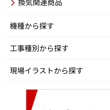
パイプカメラ HS3040
換気関連商品
穴あきコーン
コードレス式バイブレー
熱中症予防表示器
充電式バッテリー工具 フ
橋梁点検ロボットカメラ
マジックシャッター（ホ
7月
テープ状LEDライト 両面
静音発電機
トラック支柱 タイヤ踏込
スタンドファン
ト）
機種から探す
太陽光パネル搭載オフグ
軽散水車
クローラー台車
5月
5月
6月
移動式クーラー 1馬力循
スカンクライマー
5月
可搬式作業台
遠隔計測監視システム み
工事種別から探す
充電式ポータブルスポット
SF free送風機
AI監視カメラ（EagleEye
クローラー台車（フット
冷風機
熱中症リスク判定AIカメラ
ジェットミストファン
Safety Training System
4月
冷却テント（冷える～む2
エアーテント（エアーQ）
現場イラストから探す
移動式エアコン スーパー
路安全教育編）
小型海水淡水化装置（可
6月
4月
循環式手洗い機
4月
4月
5月
冷える～む2
重機取付型セーフティカ
送電線鉄塔建設用クライ
FRP製トラック昇降タラ
オフグリッドハウス
エアーテント（エアーQ）
コ®JK）
3月
JCT036