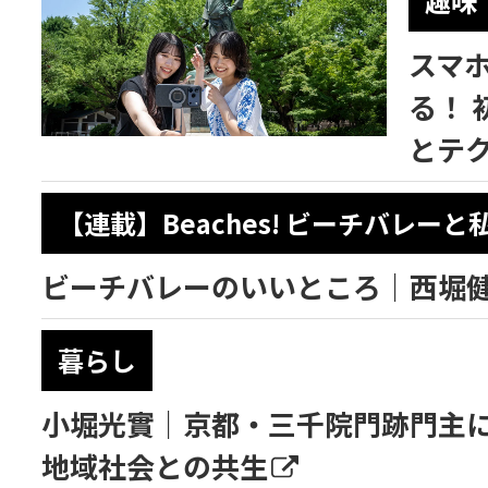
趣味
スマ
る！ 
とテク
【連載】Beaches! ビーチバレーと
ビーチバレーのいいところ｜西堀
暮らし
小堀光實｜京都・三千院門跡門主
地域社会との共生