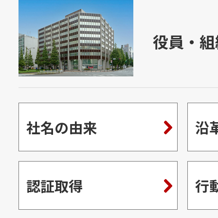
役員・組
社名の由来
沿
認証取得
行