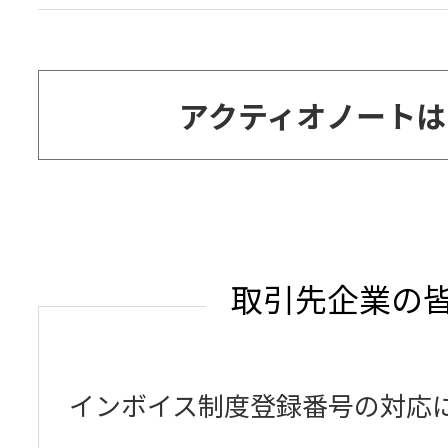
アクティオノートは
別
ウ
ィ
ン
取引先企業の
ド
ウ
インボイス制度登録番号の対応
で