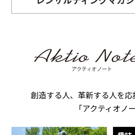
別
ウ
ィ
ン
ド
ウ
創造する人、革新する人を応
で
「アクティオノ
開
く