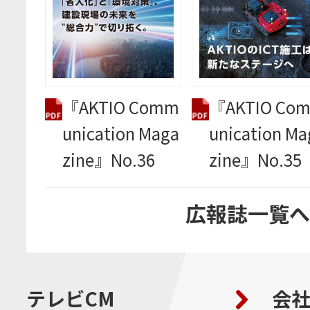
『AKTIO Co
『AKTIO Comm
unication Ma
unication Maga
zine』No.35
zine』No.36
広報誌一覧へ
テレビCM
会