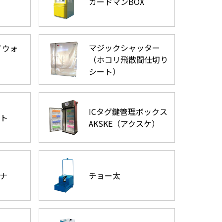
ガードマンBOX
マジックシャッター
イウォ
（ホコリ飛散間仕切り
シート）
ICタグ鍵管理ボックス
ト
AKSKE（アクスケ）
ナ
チョー太