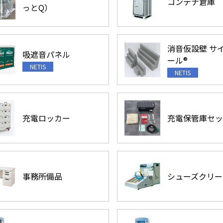
コンテナ倉庫
っとQ）
消音仮設壁 サ
吸遮音パネル
ール®
充電ロッカー
充電保管庫セッ
事務所備品
シューズクリー