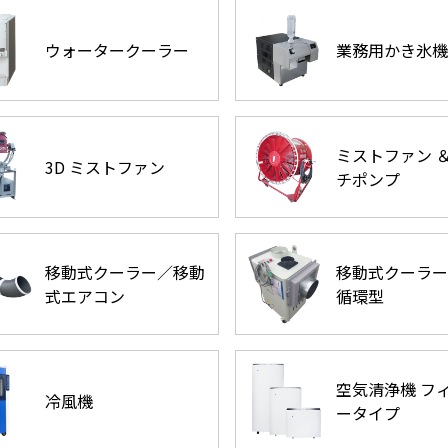
ウォータークーラー
業務用かき氷機
ミストファン ＆
3D ミストファン
チポンプ
移動式クーラー／移動
移動式クーラー
式エアコン
循環型
空気清浄機 フ
冷風機
ータイプ