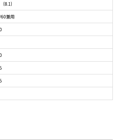
8｛8.1｝
0/60兼用
0
1
0
5
5