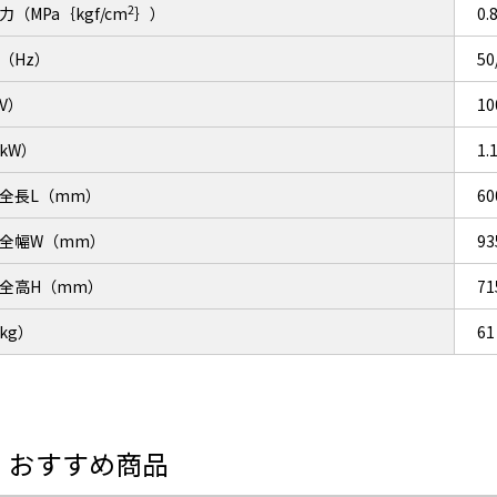
2
（MPa｛kgf/cm
｝）
0.
（Hz）
5
V）
10
kW）
1.
全長L（mm）
60
全幅W（mm）
93
全高H（mm）
71
kg）
61
・おすすめ商品