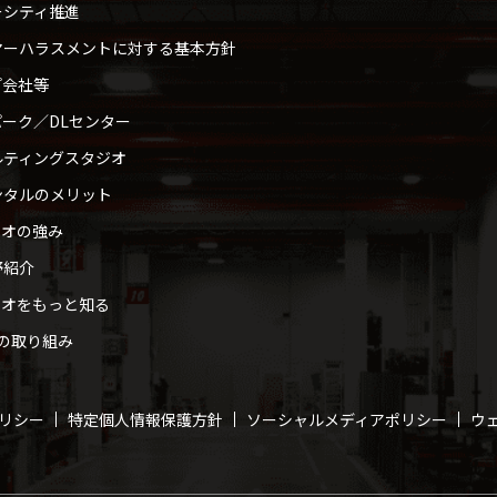
ーシティ推進
マーハラスメントに対する基本方針
プ会社等
ーク／DLセンター
ルティングスタジオ
ンタルのメリット
ィオの強み
野紹介
ィオをもっと知る
への取り組み
リシー
特定個人情報保護方針
ソーシャルメディアポリシー
ウ