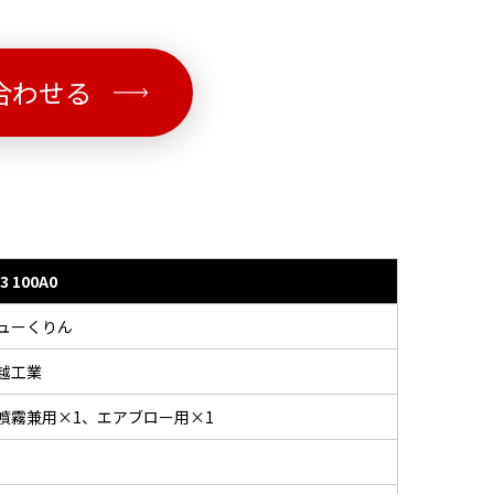
合わせる
3 100A0
ューくりん
越工業
噴霧兼用×1、エアブロー用×1