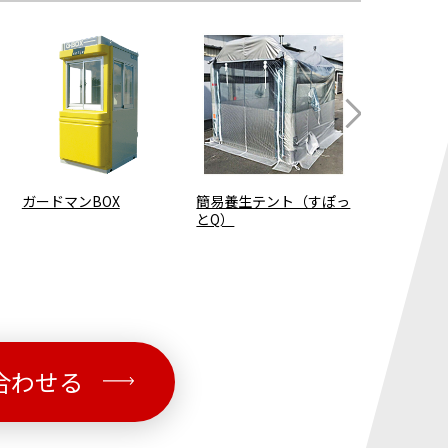
ガードマンBOX
簡易養生テント（すぽっ
ユニバーサ
とQ）
合わせる