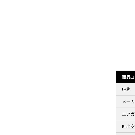
商品コ
呼称
メーカ
エアガ
吐出空