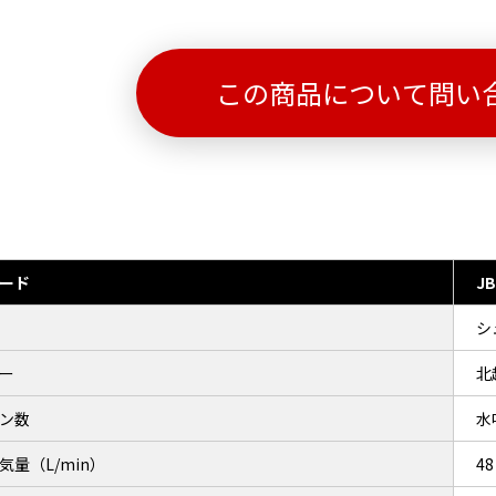
この商品について問い
ード
JB
シ
ー
北
ン数
水
気量（L/min）
48