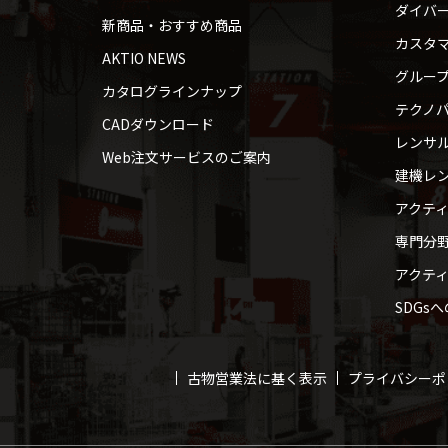
ダイバ
新商品・おすすめ商品
カスタ
AKTIO NEWS
グルー
カタログラインナップ
テクノパ
CADダウンロード
レンサ
Web注文サービスのご案内
建機レ
アクテ
専門分
アクテ
SDGs
古物営業法に基く表示
プライバシーポ