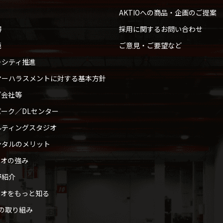
AKTIOへの商品・企画のご提案
得
採用に関するお問い合わせ
範
ご意見・ご要望など
ーシティ推進
マーハラスメントに対する基本方針
プ会社等
ーク／DLセンター
ルティングスタジオ
ンタルのメリット
ィオの強み
野紹介
ィオをもっと知る
への取り組み