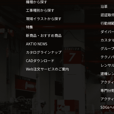
機種から探す
沿革
工事種別から探す
認証取
現場イラストから探す
行動規
特集
ダイバ
新商品・おすすめ商品
カスタ
AKTIO NEWS
グルー
カタログラインナップ
テクノパ
CADダウンロード
レンサ
Web注文サービスのご案内
建機レ
アクテ
専門分
アクテ
SDGs