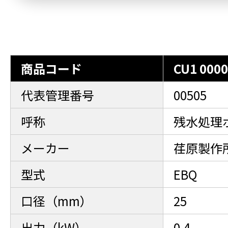
商品コード
CU1 0000
代表管理番号
00505
呼称
残水処理
メーカー
荏原製作
型式
EBQ
口径（mm）
25
出力（kW）
0.4