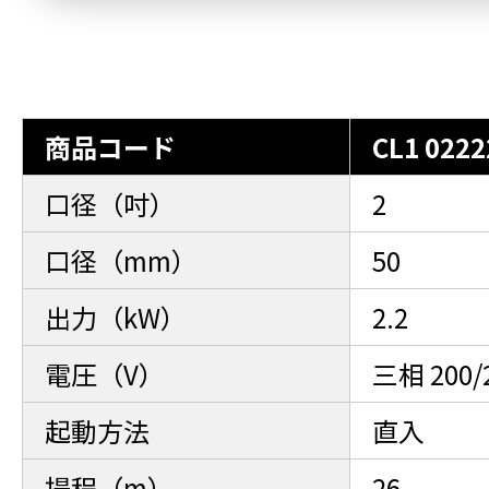
商品コード
CL1 0222
口径（吋）
2
口径（mm）
50
出力（kW）
2.2
電圧（V）
三相 200/
起動方法
直入
揚程（m）
26