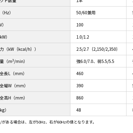
クト数量
1本
（Hz）
50/60兼用
V）
100
kW）
1.0/1.2
力（kW｛kcal/h｝）
2.5/2.7｛2,150/2,350｝
3
量（m
/min）
強6.0/7.0、弱5.5/5.5
全長L（mm）
460
全幅W（mm）
390
全高H（mm）
860
kg）
48
/がある場合は、左が50Hz、右が60Hzの値となります。