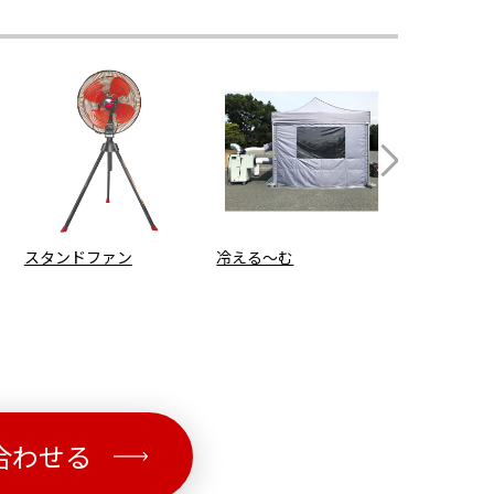
スタンドファン
冷える～む
移動式クーラ
環型
合わせる