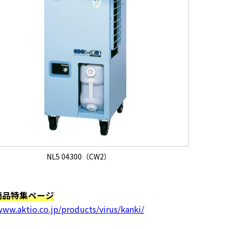
NL5 04300（CW2）
商品特集ページ
www.aktio.co.jp/products/virus/kanki/