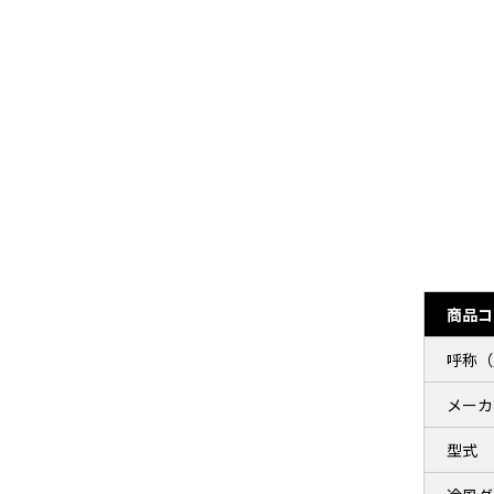
商品コ
呼称（
メーカ
型式