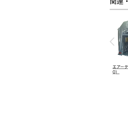
関連
エアー
Q）