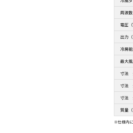
冷風ダ
周波数
電圧（
出力（
冷房能
最大風
寸法 
寸法 
寸法 
質量（
※仕様内に