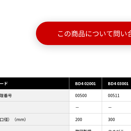
この商品について問い
ード
BD4 02001
BD4 03001
理番号
00500
00511
－
－
口径）（mm）
200
300