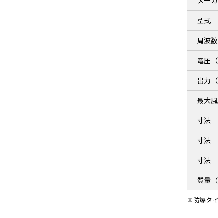
メーカ
型式
周波数
電圧（
出力（
最大風
寸法 
寸法 
寸法 
質量（
※防爆タ