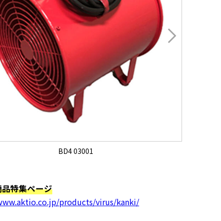
BD4 03001
商品特集ページ
www.aktio.co.jp/products/virus/kanki/