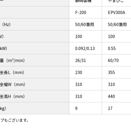
ー
静岡製機
やまびこ
F-200
EPV300A
（Hz）
50/60兼用
50/60兼用
V）
100
100
kW）
0.092/0.13
0.55
量（m³/min）
26/31
60/70
全長L（mm）
230
355
全幅W（mm）
310
310
全高H（mm）
310
440
kg）
9
17
イプもございます。