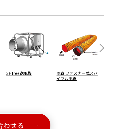
SF free送風機
風管 ファスナー式スパ
サイレント
イラル風管
合わせる