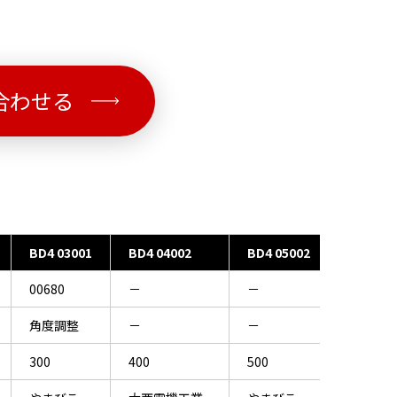
合わせる
BD4 03001
BD4 04002
BD4 05002
00680
－
－
角度調整
－
－
300
400
500