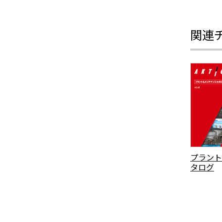
関連
プラント
タログ