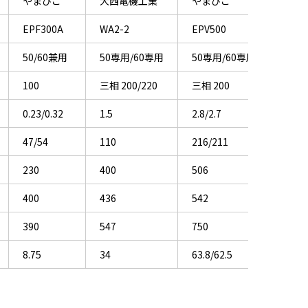
やまびこ
大西電機工業
やまびこ
EPF300A
WA2-2
EPV500
50/60兼用
50専用/60専用
50専用/60専用
100
三相 200/220
三相 200
0.23/0.32
1.5
2.8/2.7
47/54
110
216/211
230
400
506
400
436
542
390
547
750
8.75
34
63.8/62.5