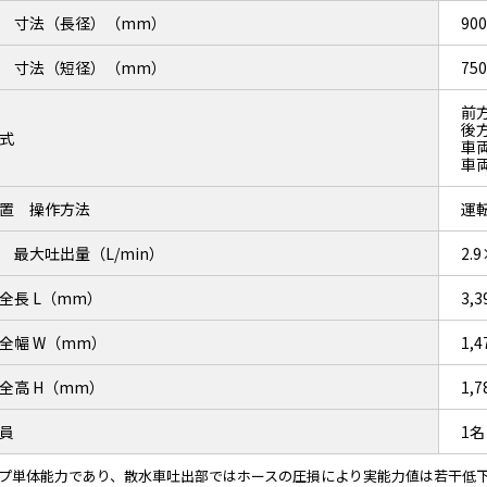
 寸法（長径）（mm）
900
 寸法（短径）（mm）
750
前
後
式
車
車
置 操作方法
運
 最大吐出量（L/min）
2.
全長 L（mm）
3,3
全幅 W（mm）
1,4
全高 H（mm）
1,7
員
1名
ンプ単体能力であり、散水車吐出部ではホースの圧損により実能力値は若干低