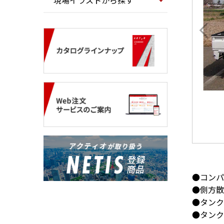
現場イラストから探す
●コンパ
●側方散
●タンク
●タンク