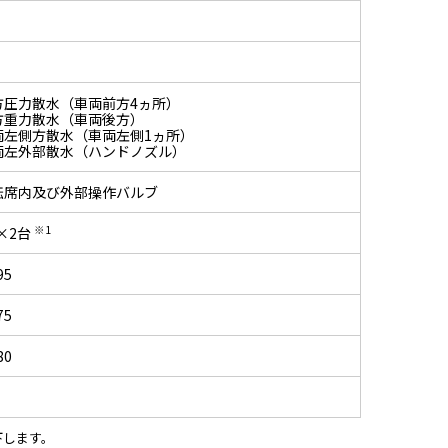
方圧力散水（車両前方4ヵ所）
方重力散水（車両後方）
両左側方散水（車両左側1ヵ所）
両左外部散水（ハンドノズル）
転席内及び外部操作バルブ
※1
9×2台
95
75
80
下します。