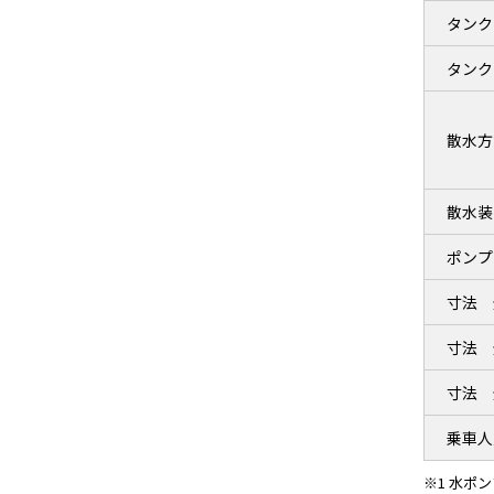
タンク
タンク
散水方
散水装
ポンプ
寸法 
寸法 
寸法 
乗車人
※1 水ポ