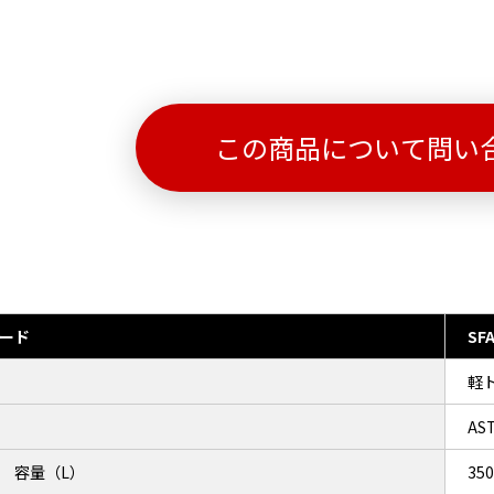
この商品について問い
ード
SFA
軽
AS
 容量（L）
350