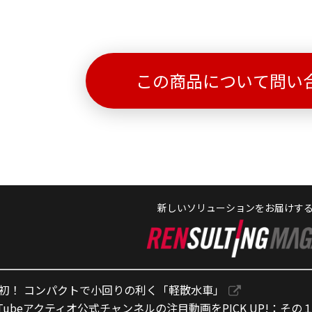
この商品について問い
新しいソリューションをお届けす
初！ コンパクトで小回りの利く「軽散水車」
uTubeアクティオ公式チャンネルの注目動画をPICK UP!：その