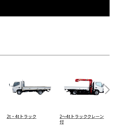
2t・4tトラック
2～4tトラッククレーン
軽ダンプ4
付
ック