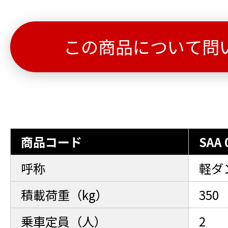
この商品について問
商品コード
SAA 
呼称
軽ダ
積載荷重（kg）
350
乗車定員（人）
2