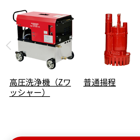
高圧洗浄機（Zワ
普通揚程
ッシャー）