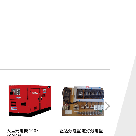
大型発電機 100～
組込分電盤 電灯分電盤
バッテリー
400kVA