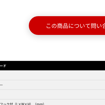
この商品について問い
ード
ー
フック付（L×W×H）（mm）