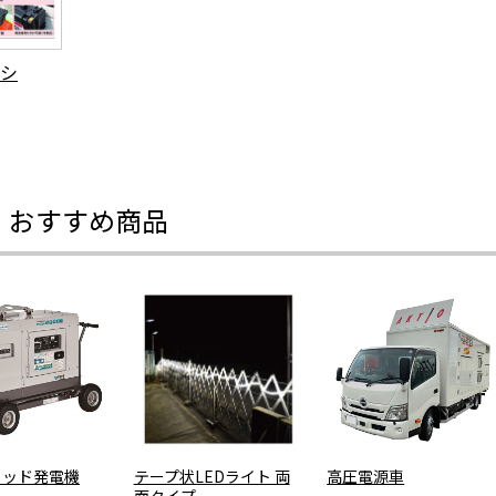
シ
・おすすめ商品
リッド発電機
テープ状LEDライト 両
高圧電源車
面タイプ