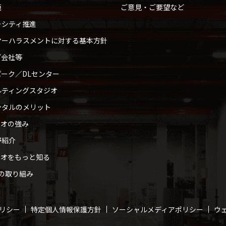
範
ご意見・ご要望など
ーシティ推進
マーハラスメントに対する基本方針
プ会社等
ーク／DLセンター
ルティングスタジオ
ンタルのメリット
ィオの強み
野紹介
ィオをもっと知る
への取り組み
リシー
特定個人情報保護方針
ソーシャルメディアポリシー
ウ