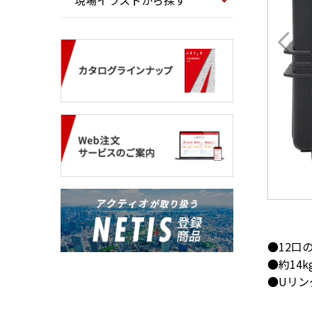
現場イラストから探す
●12口
●約14
●Uリン