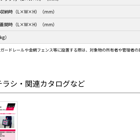
収納時（L×W×H）（mm）
蓋開時（L×W×H）（mm）
kg）
をガードレールや金網フェンス等に設置する際は、対象物の所有者や管理者の
チラシ・関連カタログなど