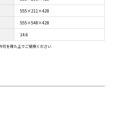
555×211×428
555×548×428
14.6
許可を得た上でご使用ください