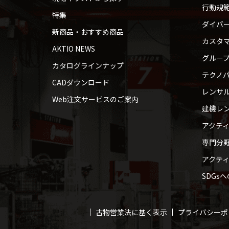
行動規
特集
ダイバ
新商品・おすすめ商品
カスタ
AKTIO NEWS
グルー
カタログラインナップ
テクノパ
CADダウンロード
レンサ
Web注文サービスのご案内
建機レ
アクテ
専門分
アクテ
SDGs
古物営業法に基く表示
プライバシーポ