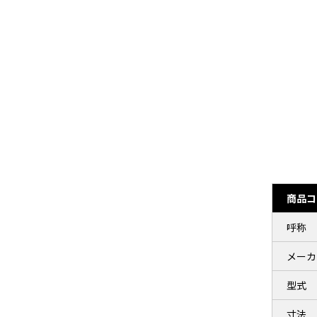
商品コ
呼称
メーカ
型式
寸法 