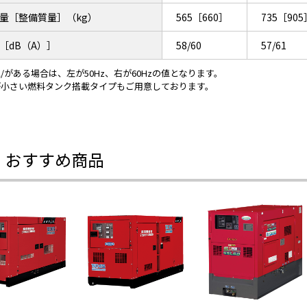
量［整備質量］（kg）
565［660］
735［905
［dB（A）］
58/60
57/61
/がある場合は、左が50Hz、右が60Hzの値となります。
が小さい燃料タンク搭載タイプもご用意しております。
・おすすめ商品