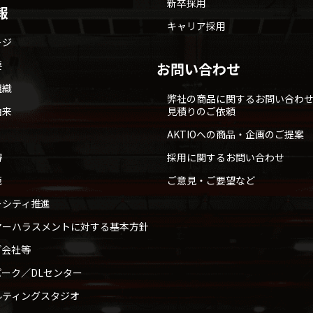
新卒採用
報
キャリア採用
ージ
要
お問い合わせ
組織
弊社の商品に関するお問い合わ
由来
見積りのご依頼
AKTIOへの商品・企画のご提案
得
採用に関するお問い合わせ
範
ご意見・ご要望など
ーシティ推進
マーハラスメントに対する基本方針
プ会社等
ーク／DLセンター
ルティングスタジオ