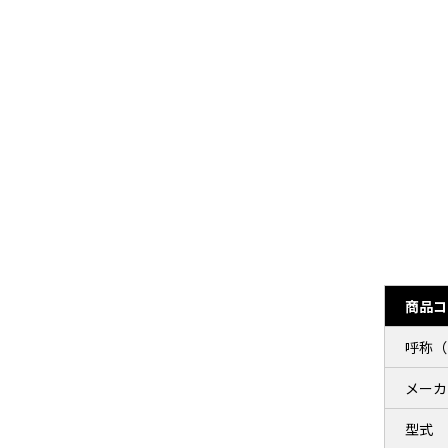
商品コ
呼称（
メーカ
型式