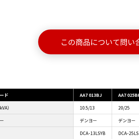
この商品について問い
ード
AA7 013BJ
AA7 025B
kVA）
10.5/13
20/25
ー
デンヨー
デンヨー
DCA-13LSYB
DCA-25L