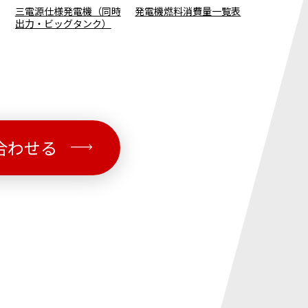
三電源仕様発電機（同時
発電機燃料消費量一覧表
小型発電機 2
出力・ビッグタンク）
ソリン型・
音型
合わせる