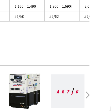
］
1,160［1,490］
1,300［1,690］
2,050［2,730］
56/58
59/62
59/63