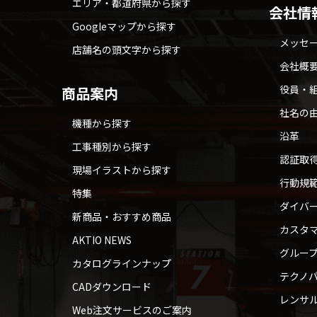
エリア・都道府県から探す
会社情
Googleマップから探す
メッセ
店舗名の頭文字から探す
会社概
役員・
商品案内
社名の
機種から探す
沿革
工事種別から探す
認証取
現場イラストから探す
行動規
特集
ダイバ
新商品・おすすめ商品
カスタ
AKTIO NEWS
グルー
カタログラインナップ
テクノパ
CADダウンロード
レンサ
Web注文サービスのご案内