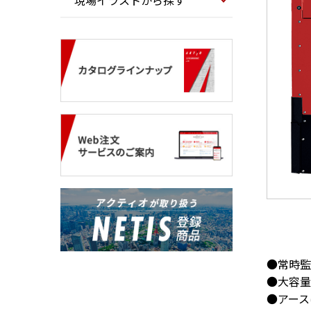
現場イラストから探す
●常時監
●大容量
●アース