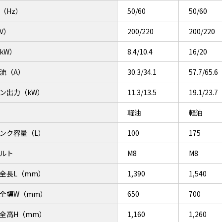
（Hz）
50/60
50/60
V）
200/220
200/220
kW）
8.4/10.4
16/20
流（A）
30.3/34.1
57.7/65.6
ン出力（kW）
11.3/13.5
19.1/23.7
軽油
軽油
ンク容量（L）
100
175
ルト
M8
M8
全長L（mm）
1,390
1,540
全幅W（mm）
650
700
全高H（mm）
1,160
1,260