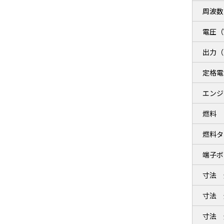
周波数
電圧（
出力（
定格電
エンジ
燃料
燃料タ
端子ボ
寸法 
寸法 
寸法 