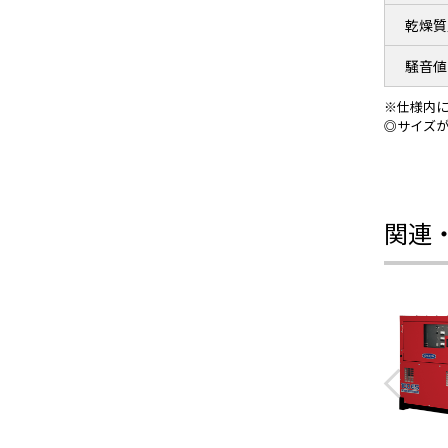
乾燥質
騒音値
※仕様内に
◎サイズ
関連