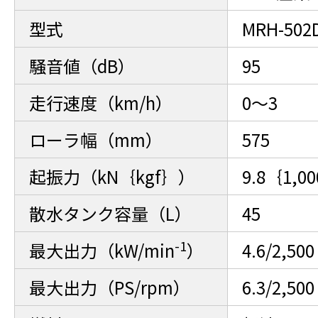
型式
MRH-502
騒音値（dB）
95
走行速度（km/h）
0～3
ローラ幅（mm）
575
起振力（kN｛kgf｝）
9.8｛1,0
散水タンク容量（L）
45
-1
最大出力（kW/min
）
4.6/2,500
最大出力（PS/rpm）
6.3/2,500