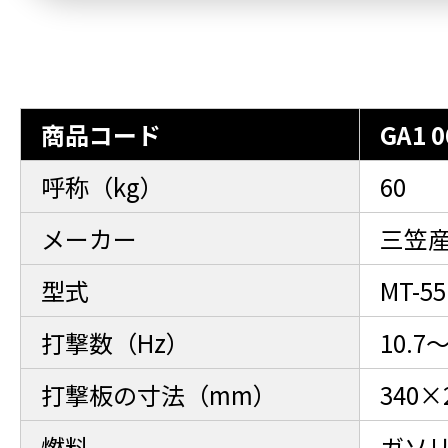
商品コード
GA1 0
呼称（kg）
60
メーカー
三笠
型式
MT-55
打撃数（Hz）
10.7～
打撃板の寸法（mm）
340×
燃料
ガソ