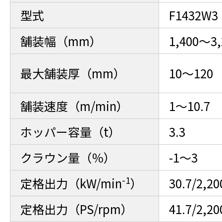
型式
F1432W3
舗装幅（mm）
1,400～3,
最大舗装厚（mm）
10～120
舗装速度（m/min）
1～10.7
ホッパー容量（t）
3.3
クラウン量（％）
-1～3
-1
定格出力（kW/min
）
30.7/2,20
定格出力（PS/rpm）
41.7/2,20