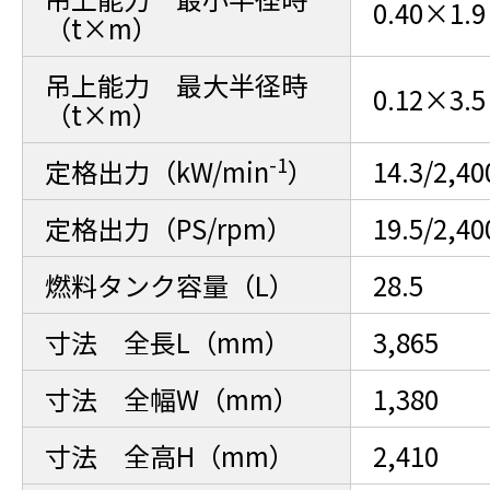
0.40×1.9
（t×m）
吊上能力 最大半径時
0.12×3.5
（t×m）
-1
定格出力（kW/min
）
14.3/2,40
定格出力（PS/rpm）
19.5/2,40
燃料タンク容量（L）
28.5
寸法 全長L（mm）
3,865
寸法 全幅W（mm）
1,380
寸法 全高H（mm）
2,410