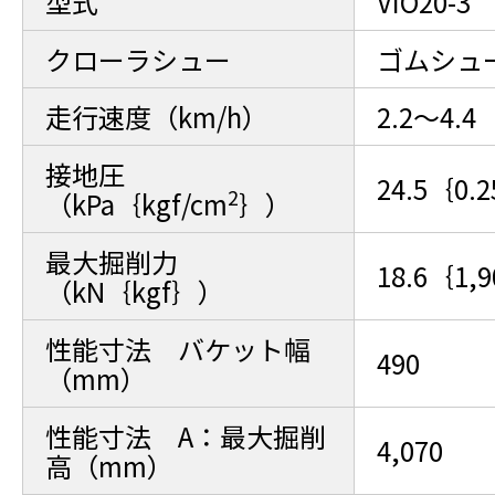
型式
VIO20-3
クローラシュー
ゴムシュ
走行速度（km/h）
2.2～4.4
接地圧
24.5｛0.
2
（kPa｛kgf/cm
｝）
最大掘削力
18.6｛1,
（kN｛kgf｝）
性能寸法 バケット幅
490
（mm）
性能寸法 A：最大掘削
4,070
高（mm）