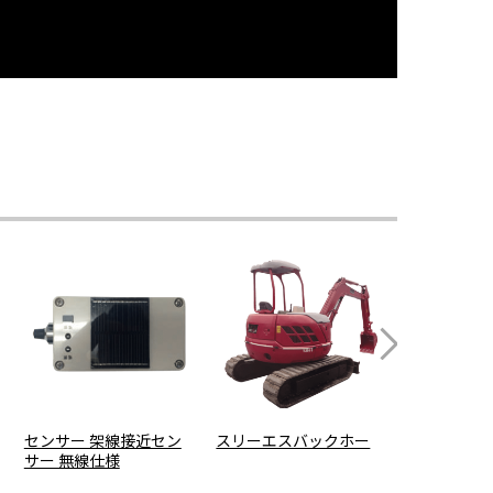
センサー 架線接近セン
スリーエスバックホー
バックホー
サー 無線仕様
クホー後方