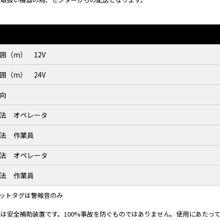
囲（m） 12V
囲（m） 24V
向
法 オペレータ
法 作業員
法 オペレータ
法 作業員
メットタグは警報音のみ
は安全補助装置です。100%事故を防ぐものではありません。使用にあたっ