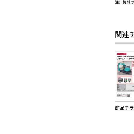
注）機械
関連
商品チラ