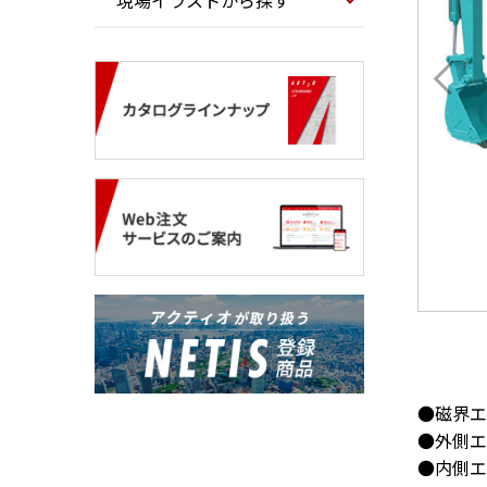
現場イラストから探す
●磁界エ
●外側エ
●内側エ