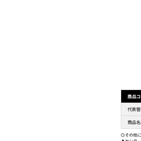
商品コ
代表管
商品名
◎その他
▲センタ