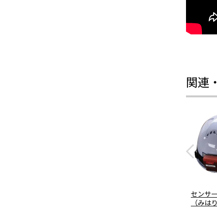
関連
センサー
（みは