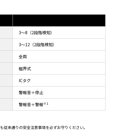
3～8（2段階検知）
3～12（2段階検知）
全周
磁界式
ICタグ
警報音＋停止
※1
警報音＋警報
ても従来通りの安全注意事項を必ずお守りください。