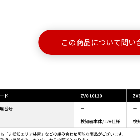
この商品について問い
ード
ZV8 10120
ZV8
理番号
－
－
検知器本体/12V仕様
検
にも「非検知エリア装置」などの組み合わせ可能な商品がございます。
ー取扱い機器の為、センターからの配送となります。