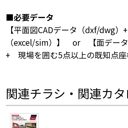
■必要データ
【平面図CADデータ（dxf/dwg
（excel/sim）】 or 【面データ
+ 現場を囲む5点以上の既知点座標（e
関連チラシ・関連カタ