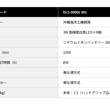
ード
DLS 00001 001
ー
沖縄海洋工機開発
3W 高輝度白色LED×9個
リチウムイオンバッテリー 2600
（lm）
1500
灯時間（h）
約4
骨伝導方式
カー
骨伝導方式
kg）
本体：1.3（ハンドグリップ込