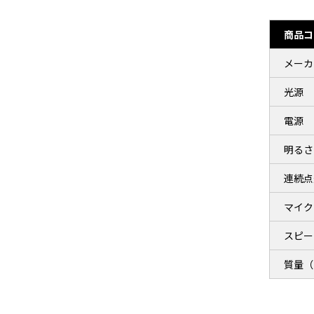
商品コ
メーカ
光源
電源
明るさ
連続点
マイク
スピー
質量（