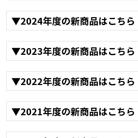
12月
▼2024年度の新商品はこちら
衝突被害軽減アシスト装
後付け衝突軽減システム
12月
▼2023年度の新商品はこちら
ラ
電動バックホー
「クレーンモード切替装置A
電動ドライコンプレッサ
12月
ホー
▼2022年度の新商品はこちら
電動ランマー
軌陸Vダンプ D-1628
電動プレート
11月
軌陸バックホー
12月
▼2021年度の新商品はこちら
鉄道用LED投光機
ゲート付きカゴ台車
アルミ製収納庫台車
11月
クローラー台車
ハンドパレット（自走式
12月