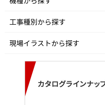
機種から探す
太陽光パネル搭載オフグ
軽散水車
クローラー台車
5月
5月
6月
移動式クーラー 1馬力循
スカンクライマー
5月
可搬式作業台
遠隔計測監視システム み
工事種別から探す
充電式ポータブルスポット
SF free送風機
AI監視カメラ（EagleEye
クローラー台車（フット
冷風機
熱中症リスク判定AIカメラ
ジェットミストファン
Safety Training System
4月
冷却テント（冷える～む2
エアーテント（エアーQ）
現場イラストから探す
移動式エアコン スーパー
路安全教育編）
小型海水淡水化装置（可
6月
4月
循環式手洗い機
4月
4月
5月
冷える～む2
重機取付型セーフティカ
送電線鉄塔建設用クライ
FRP製トラック昇降タラ
オフグリッドハウス
エアーテント（エアーQ）
コ®JK）
3月
JCT036
軌陸両用運搬車 デュアル
空気清浄機 電気集塵タイ
スポットエアコン
SGセトー（背面感知ガー
送電線鉄塔建設用ジブクレーン
工事看板 ブロー枠
B4（バケット＆4頭タイ
秤 U字型
送風機
Safety Training System
カニクレーン 分解仕様 MC3
工事看板（高輝度）