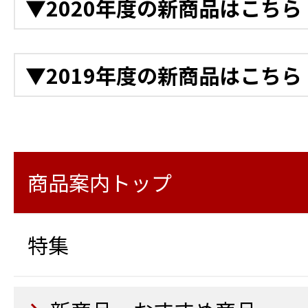
▼2020年度の新商品はこちら
電動階段運搬車 NEO電ネ
11月
アルカートスカイ
フォークリフト
衝突警報装置（高所作業車
バッテリー式運搬車
トンネル点検プラットフ
クラウドカメラ
12月
充電式バッテリー工具 4
▼2019年度の新商品はこちら
10月
高所作業車 トラック式 バケッ
11月
デジタル温度計
高所作業車 トラック式 
バッテリー式LEDバルー
後付け衝突軽減システム
11月
ワイヤレス風速計
12月
10月
ージャッキ仕様
様）
ラ
Safety Training System
ロボットクリーナー マキ
LEDビジョンカー
衛星インターネットサービス「
LED投光機6灯式
ブーム旋回時走行警告シ
路安全教育編）
商品案内トップ
Business（スターリン
10月
特殊発電機
LED投光機4灯（2灯×2）
高所作業車 スーパーデッ
11月
鉄筋出来形自動検測システ
警報通信器 おくだけガー
10月
様
システムModely）
特集
除菌蛍光ライト
11月
9月
ドライブレコーダー CS-23
大型橋梁点検車
電動ランマー
杭ナビショベル
空気清浄機 紫外線方式
電光表示機LED 5文字3段
路面乾燥車
コンセントボックス OB100
電動プレート
アクアジャスター