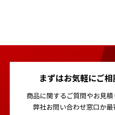
自走式鉄筋結束ロボット 
2月
信号機 車両感知センサー
電動遠隔解体ロボット
路面切削機用3Dマシンコ
根こそぎ切るソー
遠隔散水機
通門管理システム 体表面
1月
1月
ブレード3Dマシンコント
1月
3月
レーザーブラスト搭載車 Coo
ベビーホイスト 無線式
ビタロードナビゲーター
ーザー®）
環境表示計 きんりんくん2
ミニクレーン（オールバ
フォーエスバックホー
スカイジャスター（吊荷
太陽光パネル搭載マイク
静音発電機
はさまれん棒
自動玉外し装置
太陽光パネル搭載オフグ
超低騒音油圧ブレーカー
1月
まずはお気軽にご相
2月
防音サイレンサー パネル
トラック支柱 あおり用
杭ナビ
商品に関するご質問やお見積
コンクリート養生温度計
PLCユニット+複合気象ス
弊社お問い合わせ窓口か最