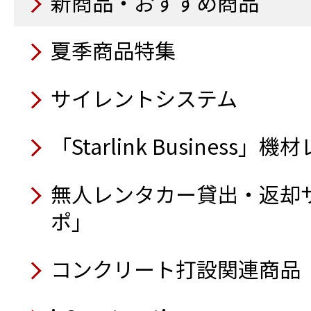
新商品・おすすめ商品
10月
自走式木材破砕機
衛星インターネットサービス「
9月
9月
ーリンク）」
9月
トラック感知柵
夏季商品特集
吸排水掃除機100
10月
10月
トイレカー
鉄筋出来形自動検測システム（
アルミ製トラック昇降タ
ウェアラブルカメラ
発電機自動運転盤
ハイブリッド発電機
サイレントシステム
レイアウトツール自動墨
ラインドラゴン（コンク
除菌蛍光ライト
電動階段運搬車
トイレカー
8月
送風機（循環型温風）
電動追従運搬台車フォロ
トロウェル／騎乗式
アルミ製台車（アルカー
「Starlink Business
ラジコン草刈機 神刈RJ101
9月
スクリード
8月
9月
8月
無人レンタカー貸出・返却
半自動ロボット低床式重
可視光通信装置 i-MAJUN
8月
オフグリッドシステム搭
自律型掃除ロボット KEMAR
ーダー®」
ポ」
回転灯（人感仕様）
電動ハンドトロウェル
オフグリッドシステム搭
スタンションダンプ2.7t高
壁面取付型セーフティカ
業務用ロボット掃除機 KIRA 
自動玉外し装置
9月
（軽バン仕様）
コードレス式バイブレー
ラジコン草刈機 神刈
コンクリート打設関連商品
コ®セーフティゲート）
吸遮音パネル
ガラ処理機／可搬式
アルミ製型枠
Safety Training System
7月