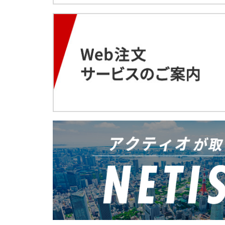
ラメンテナンス作業点検V
軌陸バックホー
クールミスト
4月
スタンドファン
3月
2月
3月
3月
衝突被害軽減ブレーキ機
高圧電源車
建機レンタル Web注文サ
5月
充電式バッテリー工具 震
上腕アシストスーツ TASK AR
ブーム旋回時走行警告シ
バッテリー・ユニット LPE-
充電式バッテリーLEDラ
ALCパネル施工機 タテー
自走式屈伸型ホイール
1月
高圧発電機
バッテリー・ユニット
3月
キャリアダンプ（解体用
アルミスロープ
超低騒音型ハンドガイド
アルミ製6輪台車
鉄筋探査機
2月
吸遮音パネル
2月
2月
地中探査機
屋内自動飛行システム搭
4月
重量物吸着搬送機械 グラ
LED投光機6灯式
吊荷通過警報システム
BIM×Drone
伸縮搬送設置リフター ECo
電光表示機LED（5文字3
ラジコン対応型バックホ
GNSSマシンコントロール