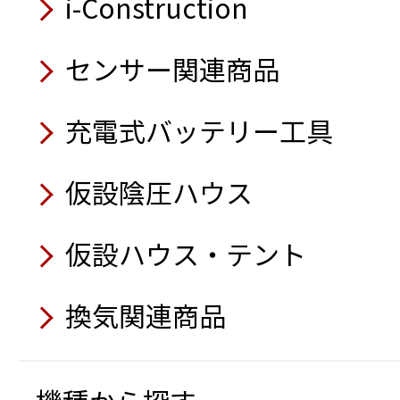
業車編・感電編・バック
i-Construction
7月
7月
8月
移動式クーラー クールキ
8月
チェーンソー保護衣
7月
サイレントパイラー®
センサー関連商品
ラジコン式地拵機
業務用かき氷機
体表面温度測定器
太陽光パネル搭載オフグ
バイオディーゼル燃料専
深あおりダンプ3.0t高床4
8月
遠隔計測監視システム み
簡易養生テント（すぽっと
充電式バッテリー工具
非常用電源切替盤
ハイブリッド発電機
6月
ラジコン草刈機 神刈
バッテリー・ユニット
ラジコン草刈機（自走式草
発電機自動運転盤
カセットガス式インバータ発電
高温仕様水中ポンプ
仮設陰圧ハウス
6月
USB充電アダプター
散水車 洗浄機搭載型
6月
オートポンプ
電線・架線 超音波検知セ
7月
空気清浄機 フィルタータ
6月
仮設ハウス・テント
パイプクローラー A-150S
7月
アクティオ AIボイス
熱中症予防表示パネル／
上向き作業用腕部補助型
移動式エアコン（スーパ
5月
パイプカメラ HS3040
換気関連商品
穴あきコーン
コードレス式バイブレー
熱中症予防表示器
充電式バッテリー工具 フ
橋梁点検ロボットカメラ
マジックシャッター（ホ
7月
テープ状LEDライト 両面
静音発電機
トラック支柱 タイヤ踏込
スタンドファン
ト）