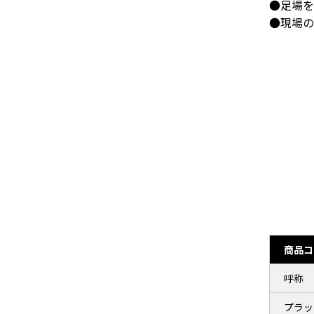
●足場を
●現場の
商品コ
呼称
プラッ