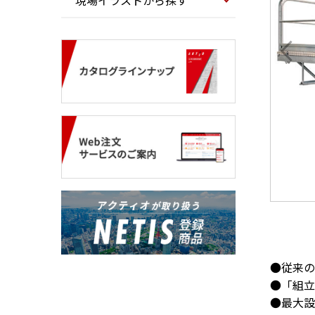
現場イラストから探す
●従来の
●「組立
●最大設