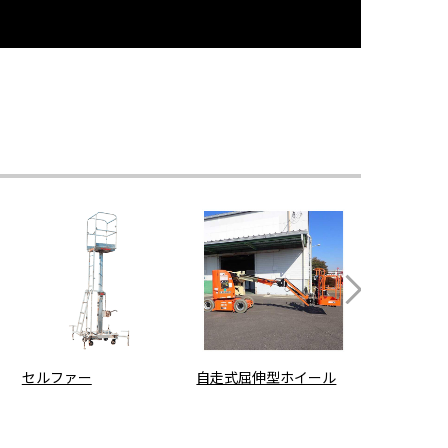
セルファー
自走式屈伸型ホイール
可搬式作業