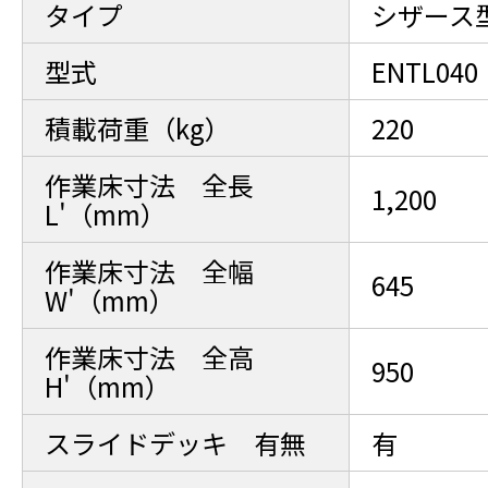
タイプ
シザース
型式
ENTL040
積載荷重（kg）
220
作業床寸法 全長
1,200
L'（mm）
作業床寸法 全幅
645
W'（mm）
作業床寸法 全高
950
H'（mm）
スライドデッキ 有無
有