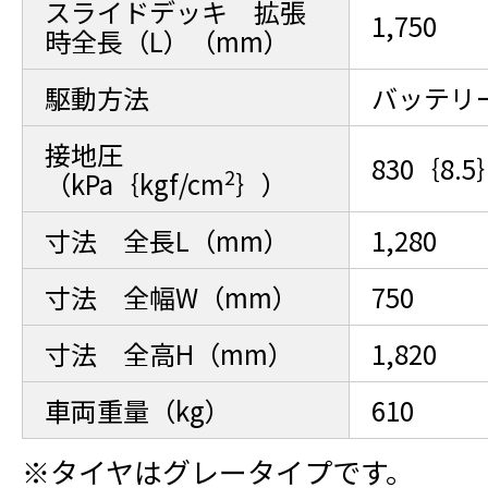
スライドデッキ 拡張
1,750
時全長（L）（mm）
駆動方法
バッテリ
接地圧
830｛8.5
2
（kPa｛kgf/cm
｝）
寸法 全長L（mm）
1,280
寸法 全幅W（mm）
750
寸法 全高H（mm）
1,820
車両重量（kg）
610
※タイヤはグレータイプです。