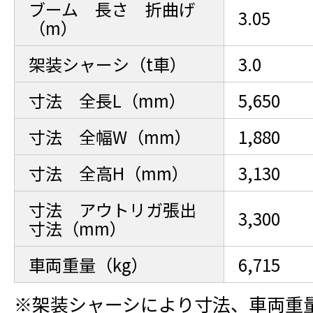
ブーム 長さ 折曲げ
3.05
（m）
架装シャーシ（t車）
3.0
寸法 全長L（mm）
5,650
寸法 全幅W（mm）
1,880
寸法 全高H（mm）
3,130
寸法 アウトリガ張出
3,300
寸法（mm）
車両重量（kg）
6,715
※架装シャーシにより寸法、車両重