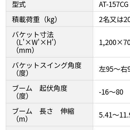
型式
AT-157CG
積載荷重（kg）
2名又は20
バケット寸法
（L'×W'×H'）
1,200×7
（mm）
バケットスイング角度
左95～右9
（度）
ブーム 起伏角度
-16～80
（度）
ブーム 長さ 伸縮
5.41～11.
（m）