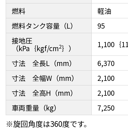
燃料
軽油
燃料タンク容量（L）
95
接地圧
1,100｛1
2
（kPa｛kgf/cm
｝）
寸法 全長L（mm）
6,370
寸法 全幅W（mm）
2,100
寸法 全高H（mm）
2,100
車両重量（kg）
7,250
※旋回角度は360度です。