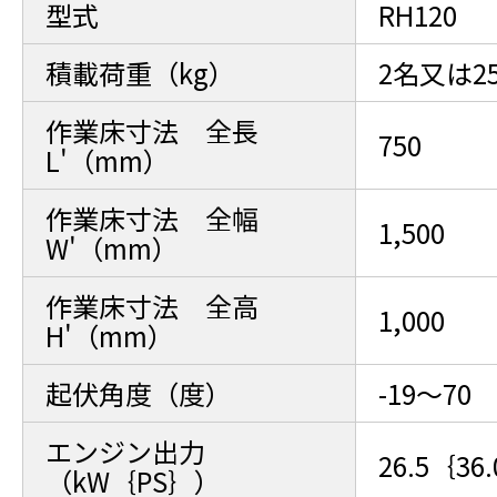
型式
RH120
積載荷重（kg）
2名又は25
作業床寸法 全長
750
L'（mm）
作業床寸法 全幅
1,500
W'（mm）
作業床寸法 全高
1,000
H'（mm）
起伏角度（度）
-19～70
エンジン出力
26.5｛36
（kW｛PS｝）