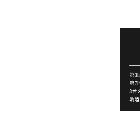
第8
第7
3台
軌陸