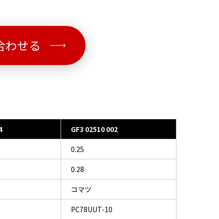
合わせる
4
GF3 02510 002
0.25
0.28
コマツ
PC78UUT-10