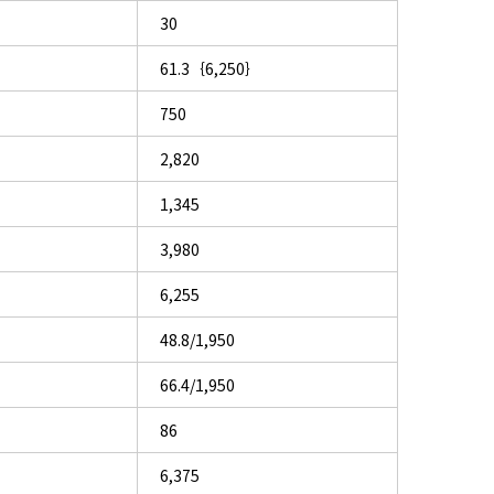
30
61.3｛6,250｝
750
2,820
1,345
3,980
6,255
48.8/1,950
66.4/1,950
86
6,375