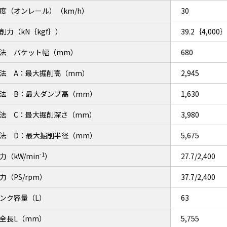
度（オンレール）（km/h）
30
削力（kN｛kgf｝）
39.2｛4,000｝
法 バケット幅（mm）
680
法 A：最大掘削高（mm）
2,945
法 B：最大ダンプ高（mm）
1,630
法 C：最大掘削深さ（mm）
3,980
法 D：最大掘削半径（mm）
5,675
-1
力（kW/min
）
27.7/2,400
力（PS/rpm）
37.7/2,400
ンク容量（L）
63
全長L（mm）
5,755