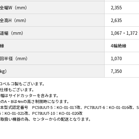
全幅W（mm）
2,355
全高H（mm）
2,635
道幅（mm）
1,067・1,372
縁
4輪絶縁
回半径（mm）
1,070
kg）
7,350
³はコベルコ製もございます。
ン仕様もございます。
ト幅はサイドカッターを含みます。
のA・Bは4mの高さ制限時になります。
本型式認定番号 PC58UUT-5：KO-01-017改、PC78UUT-6：KO-01-016改、SK5
6：KO-01-021改、PC78UUT-10：KO-01-020改
ー取扱い機器の為、センターからの配送となります。