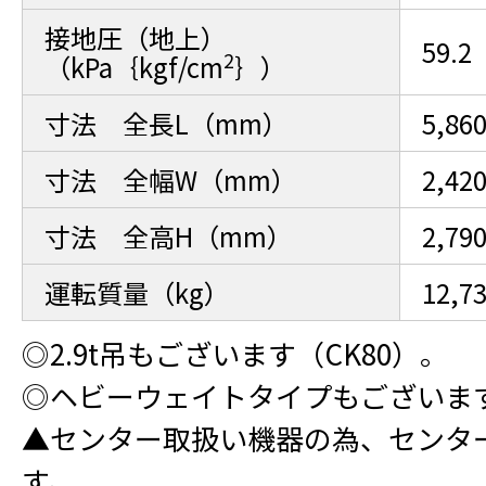
接地圧（地上）
59.2
2
（kPa｛kgf/cm
｝）
寸法 全長L（mm）
5,86
寸法 全幅W（mm）
2,42
寸法 全高H（mm）
2,79
運転質量（kg）
12,7
◎2.9t吊もございます（CK80）。
◎ヘビーウェイトタイプもございます
▲センター取扱い機器の為、センタ
す。