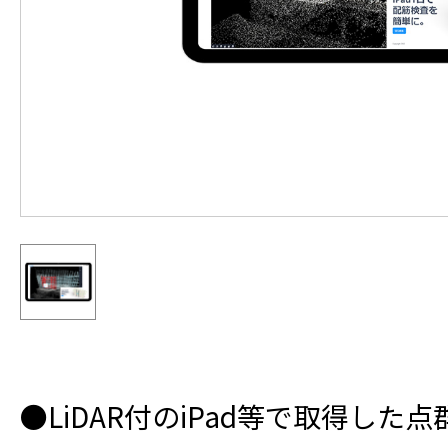
●LiDAR付のiPad等で取得し