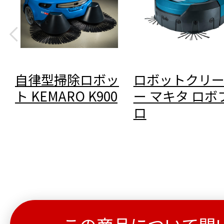
自律型掃除ロボッ
ロボットクリ
ト KEMARO K900
ー マキタ ロボ
ロ