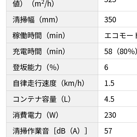
2
値）（m
/h）
清掃幅（mm）
350
稼働時間（min）
エコモード
充電時間（min）
58（80％
登坂能力（％）
6
自律走行速度（km/h）
1.5
コンテナ容量（L）
4.5
消費電力（W）
230
清掃作業音［dB（A）］
57