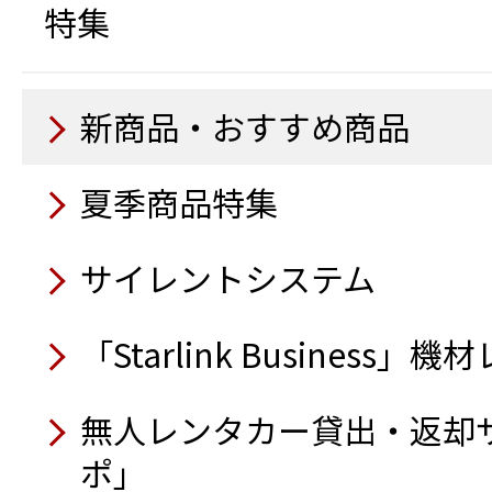
システムModely）
特集
除菌蛍光ライト
11月
9月
ドライブレコーダー CS-23
大型橋梁点検車
電動ランマー
杭ナビショベル
空気清浄機 紫外線方式
電光表示機LED 5文字3段
路面乾燥車
コンセントボックス OB100
電動プレート
アクアジャスター
新商品・おすすめ商品
10月
自走式木材破砕機
衛星インターネットサービス「
9月
9月
ーリンク）」
9月
トラック感知柵
夏季商品特集
吸排水掃除機100
10月
10月
トイレカー
鉄筋出来形自動検測システム（
アルミ製トラック昇降タ
ウェアラブルカメラ
発電機自動運転盤
ハイブリッド発電機
サイレントシステム
レイアウトツール自動墨
ラインドラゴン（コンク
除菌蛍光ライト
電動階段運搬車
トイレカー
8月
送風機（循環型温風）
電動追従運搬台車フォロ
トロウェル／騎乗式
アルミ製台車（アルカー
「Starlink Business
ラジコン草刈機 神刈RJ101
9月
スクリード
8月
9月
8月
無人レンタカー貸出・返却
半自動ロボット低床式重
可視光通信装置 i-MAJUN
8月
オフグリッドシステム搭
自律型掃除ロボット KEMAR
ーダー®」
ポ」
回転灯（人感仕様）
電動ハンドトロウェル
オフグリッドシステム搭