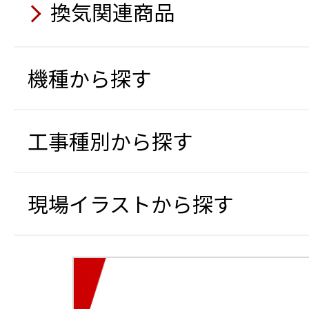
5月
パイプカメラ HS3040
換気関連商品
穴あきコーン
コードレス式バイブレー
熱中症予防表示器
充電式バッテリー工具 フ
橋梁点検ロボットカメラ
マジックシャッター（ホ
7月
テープ状LEDライト 両面
静音発電機
トラック支柱 タイヤ踏込
スタンドファン
ト）
機種から探す
太陽光パネル搭載オフグ
軽散水車
クローラー台車
5月
5月
6月
移動式クーラー 1馬力循
スカンクライマー
5月
可搬式作業台
遠隔計測監視システム み
工事種別から探す
充電式ポータブルスポット
SF free送風機
AI監視カメラ（EagleEye
クローラー台車（フット
冷風機
熱中症リスク判定AIカメラ
ジェットミストファン
Safety Training System
4月
冷却テント（冷える～む2
エアーテント（エアーQ）
現場イラストから探す
移動式エアコン スーパー
路安全教育編）
小型海水淡水化装置（可
6月
4月
循環式手洗い機
4月
4月
5月
冷える～む2
重機取付型セーフティカ
送電線鉄塔建設用クライ
FRP製トラック昇降タラ
オフグリッドハウス
エアーテント（エアーQ）
コ®JK）
3月