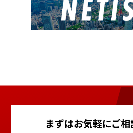
屋内自動飛行システム搭
4月
重量物吸着搬送機械 グラ
LED投光機6灯式
吊荷通過警報システム
BIM×Drone
伸縮搬送設置リフター ECo
電光表示機LED（5文字3
ラジコン対応型バックホ
GNSSマシンコントロール
自走式鉄筋結束ロボット 
2月
信号機 車両感知センサー
電動遠隔解体ロボット
路面切削機用3Dマシンコ
根こそぎ切るソー
遠隔散水機
通門管理システム 体表面
1月
1月
ブレード3Dマシンコント
1月
3月
レーザーブラスト搭載車 Coo
ベビーホイスト 無線式
ビタロードナビゲーター
ーザー®）
環境表示計 きんりんくん2
ミニクレーン（オールバ
フォーエスバックホー
スカイジャスター（吊荷
太陽光パネル搭載マイク
静音発電機
はさまれん棒
自動玉外し装置
太陽光パネル搭載オフグ
超低騒音油圧ブレーカー
1月
まずはお気軽にご相
2月
防音サイレンサー パネル