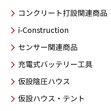
スタンションダンプ2.7t高
壁面取付型セーフティカ
業務用ロボット掃除機 KIRA 
自動玉外し装置
9月
（軽バン仕様）
コードレス式バイブレー
ラジコン草刈機 神刈
コンクリート打設関連商品
コ®セーフティゲート）
吸遮音パネル
ガラ処理機／可搬式
アルミ製型枠
Safety Training System
7月
業車編・感電編・バック
i-Construction
7月
7月
8月
移動式クーラー クールキ
8月
チェーンソー保護衣
7月
サイレントパイラー®
センサー関連商品
ラジコン式地拵機
業務用かき氷機
体表面温度測定器
太陽光パネル搭載オフグ
バイオディーゼル燃料専
深あおりダンプ3.0t高床4
8月
遠隔計測監視システム み
簡易養生テント（すぽっと
充電式バッテリー工具
非常用電源切替盤
ハイブリッド発電機
6月
ラジコン草刈機 神刈
バッテリー・ユニット
ラジコン草刈機（自走式草
発電機自動運転盤
カセットガス式インバータ発電
高温仕様水中ポンプ
仮設陰圧ハウス
6月
USB充電アダプター
散水車 洗浄機搭載型
6月
オートポンプ
電線・架線 超音波検知セ
7月
空気清浄機 フィルタータ
6月
仮設ハウス・テント
パイプクローラー A-150S
7月
アクティオ AIボイス
熱中症予防表示パネル／
上向き作業用腕部補助型
移動式エアコン（スーパ