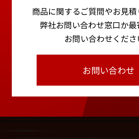
トラック支柱 あおり用
杭ナビ
商品に関するご質問やお見積
コンクリート養生温度計
PLCユニット+複合気象ス
弊社お問い合わせ窓口か最
超短焦点プロジェクター
お問い合わせくださ
普通騒音計
お問い合わせ
1月
カニクレーン ナックルブ
バッテリーフォークリフ
様）