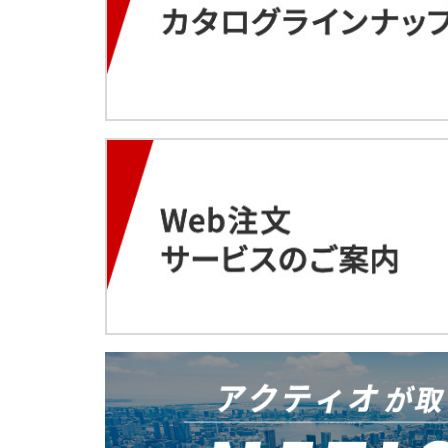
JCT036
軌陸両用運搬車 デュアル
空気清浄機 電気集塵タイ
スポットエアコン
SGセトー（背面感知ガー
送電線鉄塔建設用ジブクレーン
工事看板 ブロー枠
B4（バケット＆4頭タイ
秤 U字型
送風機
Safety Training System
カニクレーン 分解仕様 MC3
工事看板（高輝度）
ラメンテナンス作業点検V
軌陸バックホー
クールミスト
4月
スタンドファン
3月
2月
3月
3月
衝突被害軽減ブレーキ機
高圧電源車
建機レンタル Web注文サ
5月
充電式バッテリー工具 震
上腕アシストスーツ TASK AR
ブーム旋回時走行警告シ
バッテリー・ユニット LPE-
充電式バッテリーLEDラ
ALCパネル施工機 タテー
自走式屈伸型ホイール
1月
高圧発電機
バッテリー・ユニット
3月
キャリアダンプ（解体用
アルミスロープ
超低騒音型ハンドガイド
アルミ製6輪台車
鉄筋探査機
2月
吸遮音パネル
2月
2月
地中探査機