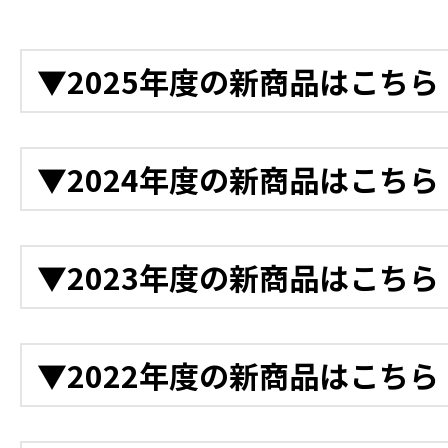
▼2025年度の新商品はこちら
12月
▼2024年度の新商品はこちら
衝突被害軽減アシスト装
後付け衝突軽減システム
12月
▼2023年度の新商品はこちら
ラ
電動バックホー
「クレーンモード切替装置A
電動ドライコンプレッサ
12月
ホー
▼2022年度の新商品はこちら
電動ランマー
軌陸Vダンプ D-1628
電動プレート
11月
軌陸バックホー
12月