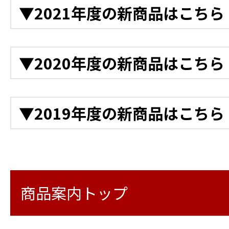
▼2021年度の新商品はこちら
鉄道用LED投光機
ゲート付きカゴ台車
アルミ製収納庫台車
11月
クローラー台車
ハンドパレット（自走式
12月
▼2020年度の新商品はこちら
電動階段運搬車 NEO電ネ
11月
アルカートスカイ
フォークリフト
衝突警報装置（高所作業車
バッテリー式運搬車
トンネル点検プラットフ
クラウドカメラ
12月
充電式バッテリー工具 4
▼2019年度の新商品はこちら
10月
高所作業車 トラック式 バケッ
11月
デジタル温度計
高所作業車 トラック式 
バッテリー式LEDバルー
後付け衝突軽減システム
11月
ワイヤレス風速計
12月
10月
ージャッキ仕様
様）
ラ
Safety Training System
ロボットクリーナー マキ
LEDビジョンカー
衛星インターネットサービス「
LED投光機6灯式
ブーム旋回時走行警告シ
路安全教育編）
商品案内トップ
Business（スターリン
10月
特殊発電機
LED投光機4灯（2灯×2）
高所作業車 スーパーデッ
11月
鉄筋出来形自動検測システ
警報通信器 おくだけガー
10月
様