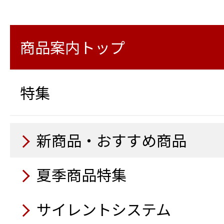
ワイヤレス風速計
12月
10月
ージャッキ仕様
様）
ラ
Safety Training System
ロボットクリーナー マキ
LEDビジョンカー
衛星インターネットサービス「
LED投光機6灯式
ブーム旋回時走行警告シ
路安全教育編）
商品案内トップ
Business（スターリン
10月
特殊発電機
LED投光機4灯（2灯×2）
高所作業車 スーパーデッ
11月
鉄筋出来形自動検測システ
警報通信器 おくだけガー
10月
様
システムModely）
特集
除菌蛍光ライト
11月
9月
ドライブレコーダー CS-23
大型橋梁点検車
電動ランマー
杭ナビショベル
空気清浄機 紫外線方式
電光表示機LED 5文字3段
路面乾燥車
コンセントボックス OB100
電動プレート
アクアジャスター
新商品・おすすめ商品
10月
自走式木材破砕機
衛星インターネットサービス「
9月
9月
ーリンク）」
9月
トラック感知柵
夏季商品特集
吸排水掃除機100
10月
10月
トイレカー
鉄筋出来形自動検測システム（
アルミ製トラック昇降タ
ウェアラブルカメラ
発電機自動運転盤
ハイブリッド発電機
サイレントシステム
レイアウトツール自動墨
ラインドラゴン（コンク
除菌蛍光ライト
電動階段運搬車