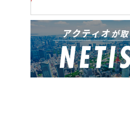
充電式バッテリーLEDラ
ALCパネル施工機 タテー
自走式屈伸型ホイール
1月
高圧発電機
バッテリー・ユニット
3月
キャリアダンプ（解体用
アルミスロープ
超低騒音型ハンドガイド
アルミ製6輪台車
鉄筋探査機
2月
吸遮音パネル
2月
2月
地中探査機
屋内自動飛行システム搭
4月
重量物吸着搬送機械 グラ
LED投光機6灯式
吊荷通過警報システム
BIM×Drone
伸縮搬送設置リフター ECo
電光表示機LED（5文字3
ラジコン対応型バックホ
GNSSマシンコントロール
自走式鉄筋結束ロボット 
2月
信号機 車両感知センサー
電動遠隔解体ロボット
路面切削機用3Dマシンコ
根こそぎ切るソー
遠隔散水機
通門管理システム 体表面
1月
1月
ブレード3Dマシンコント
1月
3月
レーザーブラスト搭載車 Coo
ベビーホイスト 無線式
ビタロードナビゲーター