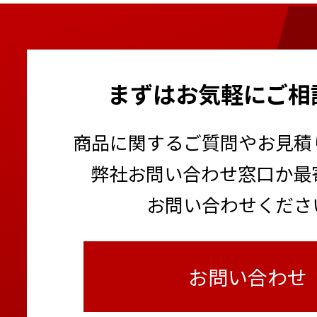
ーザー®）
環境表示計 きんりんくん2
ミニクレーン（オールバ
フォーエスバックホー
スカイジャスター（吊荷
太陽光パネル搭載マイク
静音発電機
はさまれん棒
自動玉外し装置
太陽光パネル搭載オフグ
超低騒音油圧ブレーカー
1月
まずはお気軽にご相
2月
防音サイレンサー パネル
トラック支柱 あおり用
杭ナビ
商品に関するご質問やお見積
コンクリート養生温度計
PLCユニット+複合気象ス
弊社お問い合わせ窓口か最
超短焦点プロジェクター
お問い合わせくださ
普通騒音計
お問い合わせ
1月