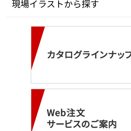
現場イラストから探す
移動式エアコン スーパー
路安全教育編）
小型海水淡水化装置（可
6月
4月
循環式手洗い機
4月
4月
5月
冷える～む2
重機取付型セーフティカ
送電線鉄塔建設用クライ
FRP製トラック昇降タラ
オフグリッドハウス
エアーテント（エアーQ）
コ®JK）
3月
JCT036
軌陸両用運搬車 デュアル
空気清浄機 電気集塵タイ
スポットエアコン
SGセトー（背面感知ガー
送電線鉄塔建設用ジブクレーン
工事看板 ブロー枠
B4（バケット＆4頭タイ
秤 U字型
送風機
Safety Training System
カニクレーン 分解仕様 MC3
工事看板（高輝度）
ラメンテナンス作業点検V
軌陸バックホー
クールミスト
4月
スタンドファン
3月
2月
3月
3月
衝突被害軽減ブレーキ機
高圧電源車
建機レンタル Web注文サ
5月
充電式バッテリー工具 震
上腕アシストスーツ TASK AR
ブーム旋回時走行警告シ
バッテリー・ユニット LPE-