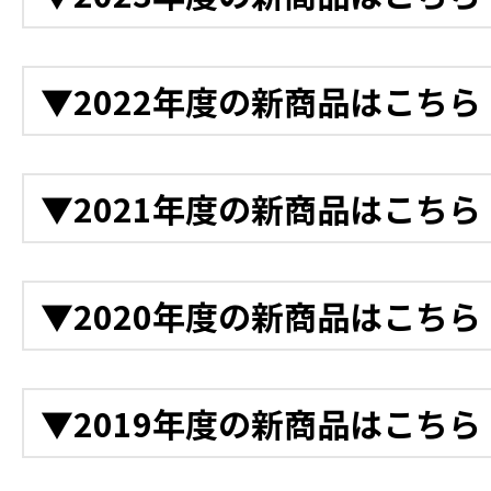
電動バックホー
「クレーンモード切替装置A
電動ドライコンプレッサ
12月
ホー
▼2022年度の新商品はこちら
電動ランマー
軌陸Vダンプ D-1628
電動プレート
11月
軌陸バックホー
12月
▼2021年度の新商品はこちら
鉄道用LED投光機
ゲート付きカゴ台車
アルミ製収納庫台車
11月
クローラー台車
ハンドパレット（自走式
12月
▼2020年度の新商品はこちら
電動階段運搬車 NEO電ネ
11月
アルカートスカイ
フォークリフト
衝突警報装置（高所作業車
バッテリー式運搬車
トンネル点検プラットフ
クラウドカメラ
12月
充電式バッテリー工具 4
▼2019年度の新商品はこちら
10月
高所作業車 トラック式 バケッ
11月
デジタル温度計
高所作業車 トラック式 
バッテリー式LEDバルー
後付け衝突軽減システム
11月