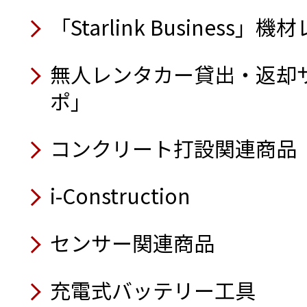
トイレカー
8月
送風機（循環型温風）
電動追従運搬台車フォロ
トロウェル／騎乗式
アルミ製台車（アルカー
「Starlink Business
ラジコン草刈機 神刈RJ101
9月
スクリード
8月
9月
8月
無人レンタカー貸出・返却
半自動ロボット低床式重
可視光通信装置 i-MAJUN
8月
オフグリッドシステム搭
自律型掃除ロボット KEMAR
ーダー®」
ポ」
回転灯（人感仕様）
電動ハンドトロウェル
オフグリッドシステム搭
スタンションダンプ2.7t高
壁面取付型セーフティカ
業務用ロボット掃除機 KIRA 
自動玉外し装置
9月
（軽バン仕様）
コードレス式バイブレー
ラジコン草刈機 神刈
コンクリート打設関連商品
コ®セーフティゲート）
吸遮音パネル
ガラ処理機／可搬式
アルミ製型枠
Safety Training System
7月
業車編・感電編・バック
i-Construction
7月
7月
8月
移動式クーラー クールキ
8月
チェーンソー保護衣
7月
サイレントパイラー®
センサー関連商品
ラジコン式地拵機
業務用かき氷機
体表面温度測定器
太陽光パネル搭載オフグ
バイオディーゼル燃料専
深あおりダンプ3.0t高床4
8月
遠隔計測監視システム み
簡易養生テント（すぽっと
充電式バッテリー工具
非常用電源切替盤
ハイブリッド発電機
6月
ラジコン草刈機 神刈