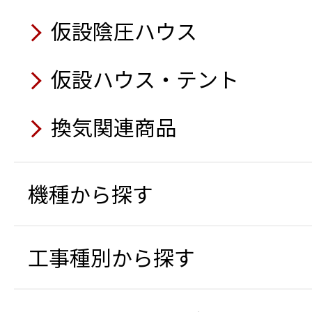
バッテリー・ユニット
ラジコン草刈機（自走式草
発電機自動運転盤
カセットガス式インバータ発電
高温仕様水中ポンプ
仮設陰圧ハウス
6月
USB充電アダプター
散水車 洗浄機搭載型
6月
オートポンプ
電線・架線 超音波検知セ
7月
空気清浄機 フィルタータ
6月
仮設ハウス・テント
パイプクローラー A-150S
7月
アクティオ AIボイス
熱中症予防表示パネル／
上向き作業用腕部補助型
移動式エアコン（スーパ
5月
パイプカメラ HS3040
換気関連商品
穴あきコーン
コードレス式バイブレー
熱中症予防表示器
充電式バッテリー工具 フ
橋梁点検ロボットカメラ
マジックシャッター（ホ
7月
テープ状LEDライト 両面
静音発電機
トラック支柱 タイヤ踏込
スタンドファン
ト）
機種から探す
太陽光パネル搭載オフグ
軽散水車
クローラー台車
5月
5月
6月
移動式クーラー 1馬力循
スカンクライマー
5月
可搬式作業台
遠隔計測監視システム み
工事種別から探す
充電式ポータブルスポット
SF free送風機
AI監視カメラ（EagleEye
クローラー台車（フット
冷風機
熱中症リスク判定AIカメラ
ジェットミストファン
Safety Training System
4月
冷却テント（冷える～む2
エアーテント（エアーQ）