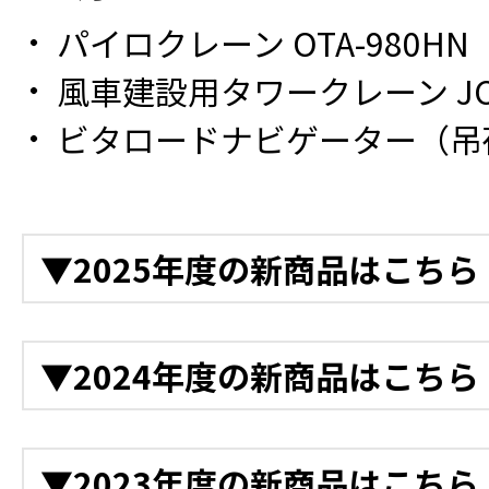
パイロクレーン OTA-980HN
風車建設用タワークレーン JCW
ビタロードナビゲーター（吊
▼2025年度の新商品はこちら
12月
▼2024年度の新商品はこちら
衝突被害軽減アシスト装
後付け衝突軽減システム
12月
▼2023年度の新商品はこちら
ラ