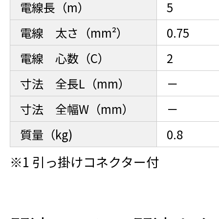
電線長（m）
5
電線 太さ（mm²）
0.75
電線 心数（C）
2
寸法 全長L（mm）
－
寸法 全幅W（mm）
－
質量（kg)
0.8
※1 引っ掛けコネクター付