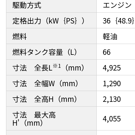
駆動方式
エンジン
定格出力（kW｛PS｝）
36｛48.9
燃料
軽油
燃料タンク容量（L）
66
※1
寸法 全長L
（mm）
4,925
寸法 全幅W（mm）
1,290
寸法 全高H（mm）
2,130
寸法 最大高
4,055
H'（mm）