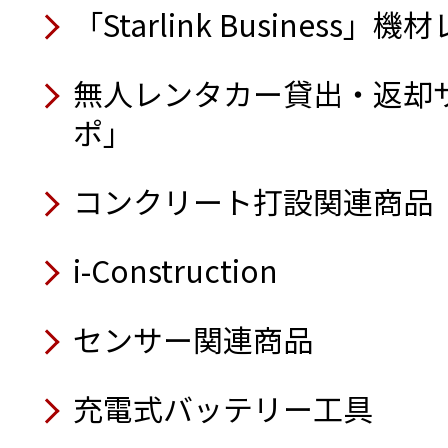
電動追従運搬台車フォロ
トロウェル／騎乗式
アルミ製台車（アルカー
「Starlink Business
ラジコン草刈機 神刈RJ101
9月
スクリード
8月
9月
8月
無人レンタカー貸出・返却
半自動ロボット低床式重
可視光通信装置 i-MAJUN
8月
オフグリッドシステム搭
自律型掃除ロボット KEMAR
ーダー®」
ポ」
回転灯（人感仕様）
電動ハンドトロウェル
オフグリッドシステム搭
スタンションダンプ2.7t高
壁面取付型セーフティカ
業務用ロボット掃除機 KIRA 
自動玉外し装置
9月
（軽バン仕様）
コードレス式バイブレー
ラジコン草刈機 神刈
コンクリート打設関連商品
コ®セーフティゲート）
吸遮音パネル
ガラ処理機／可搬式
アルミ製型枠
Safety Training System
7月
業車編・感電編・バック
i-Construction
7月
7月
8月
移動式クーラー クールキ
8月
チェーンソー保護衣
7月
サイレントパイラー®
センサー関連商品
ラジコン式地拵機
業務用かき氷機
体表面温度測定器
太陽光パネル搭載オフグ
バイオディーゼル燃料専
深あおりダンプ3.0t高床4
8月
遠隔計測監視システム み
簡易養生テント（すぽっと
充電式バッテリー工具
非常用電源切替盤
ハイブリッド発電機
6月
ラジコン草刈機 神刈
バッテリー・ユニット
ラジコン草刈機（自走式草