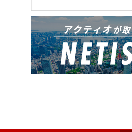
ALCパネル施工機 タテー
自走式屈伸型ホイール
1月
高圧発電機
バッテリー・ユニット
3月
キャリアダンプ（解体用
アルミスロープ
超低騒音型ハンドガイド
アルミ製6輪台車
鉄筋探査機
2月
吸遮音パネル
2月
2月
地中探査機
屋内自動飛行システム搭
4月
重量物吸着搬送機械 グラ
LED投光機6灯式
吊荷通過警報システム
BIM×Drone
伸縮搬送設置リフター ECo
電光表示機LED（5文字3
ラジコン対応型バックホ
GNSSマシンコントロール
自走式鉄筋結束ロボット 
2月
信号機 車両感知センサー
電動遠隔解体ロボット
路面切削機用3Dマシンコ
根こそぎ切るソー
遠隔散水機
通門管理システム 体表面
1月
1月
ブレード3Dマシンコント
1月
3月
レーザーブラスト搭載車 Coo
ベビーホイスト 無線式
ビタロードナビゲーター
ーザー®）