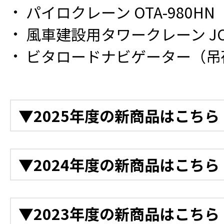
パイロクレーン OTA-980HN
風車建設用タワークレーン JCW
ビタロードナビゲーター（吊
▼2025年度の新商品はこちら
12月
▼2024年度の新商品はこちら
衝突被害軽減アシスト装
後付け衝突軽減システム
12月
▼2023年度の新商品はこちら
ラ