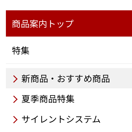
ージャッキ仕様
様）
ラ
Safety Training System
ロボットクリーナー マキ
LEDビジョンカー
衛星インターネットサービス「
LED投光機6灯式
ブーム旋回時走行警告シ
路安全教育編）
商品案内トップ
Business（スターリン
10月
特殊発電機
LED投光機4灯（2灯×2）
高所作業車 スーパーデッ
11月
鉄筋出来形自動検測システ
警報通信器 おくだけガー
10月
様
システムModely）
特集
除菌蛍光ライト
11月
9月
ドライブレコーダー CS-23
大型橋梁点検車
電動ランマー
杭ナビショベル
空気清浄機 紫外線方式
電光表示機LED 5文字3段
路面乾燥車
コンセントボックス OB100
電動プレート
アクアジャスター
新商品・おすすめ商品
10月
自走式木材破砕機
衛星インターネットサービス「
9月
9月
ーリンク）」
9月
トラック感知柵
夏季商品特集
吸排水掃除機100
10月
10月
トイレカー
鉄筋出来形自動検測システム（
アルミ製トラック昇降タ
ウェアラブルカメラ
発電機自動運転盤
ハイブリッド発電機
サイレントシステム
レイアウトツール自動墨
ラインドラゴン（コンク
除菌蛍光ライト
電動階段運搬車
トイレカー
8月
送風機（循環型温風）