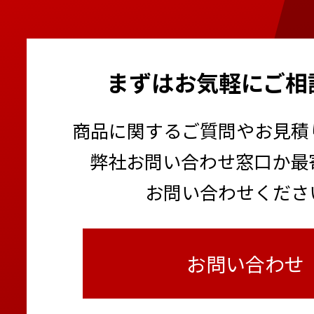
環境表示計 きんりんくん2
ミニクレーン（オールバ
フォーエスバックホー
スカイジャスター（吊荷
太陽光パネル搭載マイク
静音発電機
はさまれん棒
自動玉外し装置
太陽光パネル搭載オフグ
超低騒音油圧ブレーカー
1月
まずはお気軽にご相
2月
防音サイレンサー パネル
トラック支柱 あおり用
杭ナビ
商品に関するご質問やお見積
コンクリート養生温度計
PLCユニット+複合気象ス
弊社お問い合わせ窓口か最
超短焦点プロジェクター
お問い合わせくださ
普通騒音計
お問い合わせ
1月