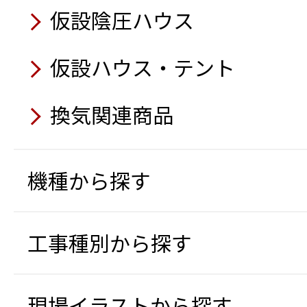
発電機自動運転盤
カセットガス式インバータ発電
高温仕様水中ポンプ
仮設陰圧ハウス
6月
USB充電アダプター
散水車 洗浄機搭載型
6月
オートポンプ
電線・架線 超音波検知セ
7月
空気清浄機 フィルタータ
6月
仮設ハウス・テント
パイプクローラー A-150S
7月
アクティオ AIボイス
熱中症予防表示パネル／
上向き作業用腕部補助型
移動式エアコン（スーパ
5月
パイプカメラ HS3040
換気関連商品
穴あきコーン
コードレス式バイブレー
熱中症予防表示器
充電式バッテリー工具 フ
橋梁点検ロボットカメラ
マジックシャッター（ホ
7月
テープ状LEDライト 両面
静音発電機
トラック支柱 タイヤ踏込
スタンドファン
ト）
機種から探す
太陽光パネル搭載オフグ
軽散水車
クローラー台車
5月
5月
6月
移動式クーラー 1馬力循
スカンクライマー
5月
可搬式作業台
遠隔計測監視システム み
工事種別から探す
充電式ポータブルスポット
SF free送風機
AI監視カメラ（EagleEye
クローラー台車（フット
冷風機
熱中症リスク判定AIカメラ
ジェットミストファン
Safety Training System
4月
冷却テント（冷える～む2
エアーテント（エアーQ）
現場イラストから探す
移動式エアコン スーパー
路安全教育編）