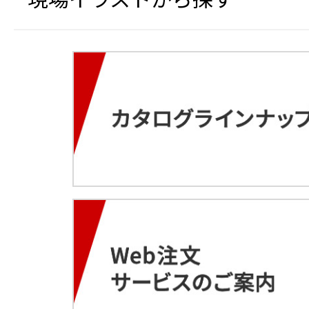
小型海水淡水化装置（可
6月
4月
循環式手洗い機
4月
4月
5月
冷える～む2
重機取付型セーフティカ
送電線鉄塔建設用クライ
FRP製トラック昇降タラ
オフグリッドハウス
エアーテント（エアーQ）
コ®JK）
3月
JCT036
軌陸両用運搬車 デュアル
空気清浄機 電気集塵タイ
スポットエアコン
SGセトー（背面感知ガー
送電線鉄塔建設用ジブクレーン
工事看板 ブロー枠
B4（バケット＆4頭タイ
秤 U字型
送風機
Safety Training System
カニクレーン 分解仕様 MC3
工事看板（高輝度）
ラメンテナンス作業点検V
軌陸バックホー
クールミスト
4月
スタンドファン
3月
2月
3月
3月
衝突被害軽減ブレーキ機
高圧電源車
建機レンタル Web注文サ
5月
充電式バッテリー工具 震
上腕アシストスーツ TASK AR
ブーム旋回時走行警告シ
バッテリー・ユニット LPE-
充電式バッテリーLEDラ