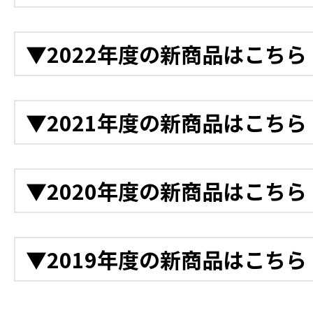
電動バックホー
「クレーンモード切替装置A
電動ドライコンプレッサ
12月
ホー
▼2022年度の新商品はこちら
電動ランマー
軌陸Vダンプ D-1628
電動プレート
11月
軌陸バックホー
12月
▼2021年度の新商品はこちら
鉄道用LED投光機
ゲート付きカゴ台車
アルミ製収納庫台車
11月
クローラー台車
ハンドパレット（自走式
12月
▼2020年度の新商品はこちら
電動階段運搬車 NEO電ネ
11月
アルカートスカイ
フォークリフト
衝突警報装置（高所作業車
バッテリー式運搬車
トンネル点検プラットフ
クラウドカメラ
12月
充電式バッテリー工具 4
▼2019年度の新商品はこちら
10月
高所作業車 トラック式 バケッ
11月
デジタル温度計
高所作業車 トラック式 
バッテリー式LEDバルー
後付け衝突軽減システム
11月
ワイヤレス風速計
12月
10月