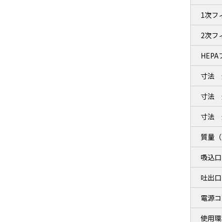
1次フ
2次フ
HEP
寸法 
寸法 
寸法 
質量（
吸込口
吐出口
電源コ
使用環