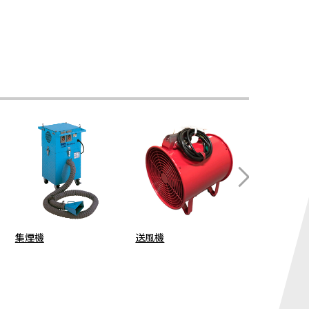
集煙機
送風機
粉塵対策型