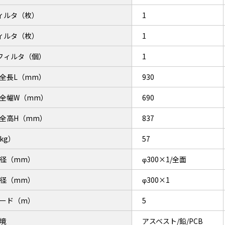
ィルタ（枚）
1
ィルタ（枚）
1
Aフィルタ（個）
1
全長L（mm）
930
全幅W（mm）
690
全高H（mm）
837
kg）
57
径（mm）
φ300×1/全面
径（mm）
φ300×1
ード（m）
5
境
アスベスト/鉛/PCB