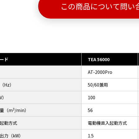
この商品について問い
ード
TEA 56000
AT-2000Pro
（Hz）
50/60兼用
V）
100
3
量（m
/min）
56
起動方式
電動機直入起動方式
出力（kW）
1.5