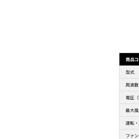
商品コ
型式
周波数
電圧（
最大風
運転・
ファン