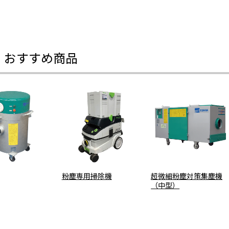
・おすすめ商品
粉塵専用掃除機
超微細粉塵対策集塵機
（中型）