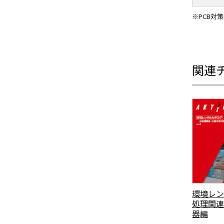
※PCB対
関連
環境レン
処理関連
器編