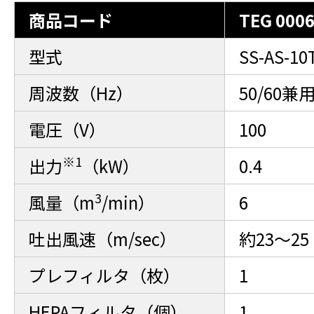
商品コード
TEG 000
型式
SS-AS-1
周波数（Hz）
50/60兼
電圧（V）
100
※1
出力
（kW）
0.4
3
風量（m
/min）
6
吐出風速（m/sec）
約23～25
プレフィルタ（枚）
1
HEPAフィルタ（個）
1