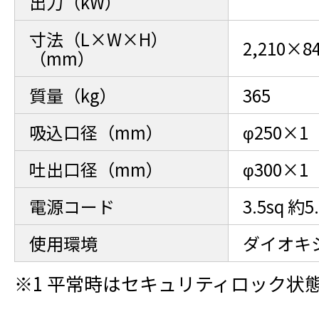
出力（kW）
寸法（L×W×H）
2,210×8
（mm）
質量（kg）
365
吸込口径（mm）
φ250×1
吐出口径（mm）
φ300×1
電源コード
3.5sq 約5
使用環境
ダイオキ
※1 平常時はセキュリティロック状