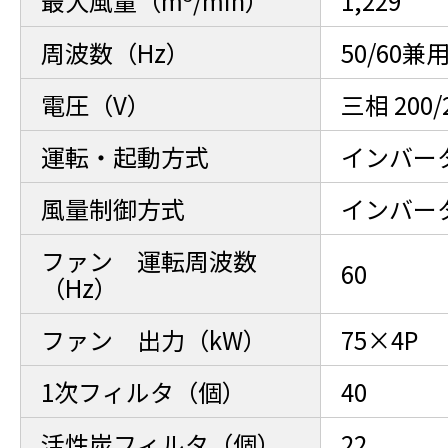
最大風量（m
/min）
1,229
周波数（Hz）
50/60兼
電圧（V）
三相 200/
運転・起動方式
インバー
風量制御方式
インバー
ファン 運転周波数
60
（Hz）
ファン 出力（kW）
75×4P
1次フィルタ（個）
40
活性炭フィルタ（個）
22