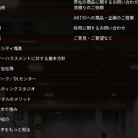
弊社の商品に関するお問い合わ
由来
見積りのご依頼
AKTIOへの商品・企画のご提案
得
採用に関するお問い合わせ
範
ご意見・ご要望など
ーシティ推進
マーハラスメントに対する基本方針
プ会社等
ーク／DLセンター
ルティングスタジオ
ンタルのメリット
ィオの強み
野紹介
ィオをもっと知る