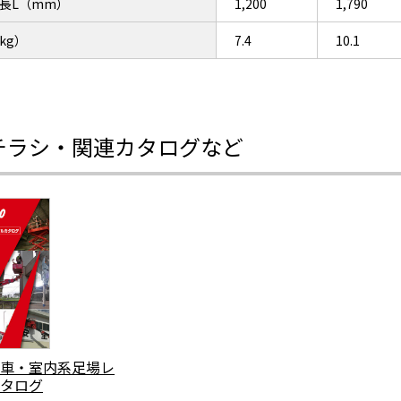
長L（mm）
1,200
1,790
kg）
7.4
10.1
チラシ・関連カタログなど
車・室内系足場レ
タログ