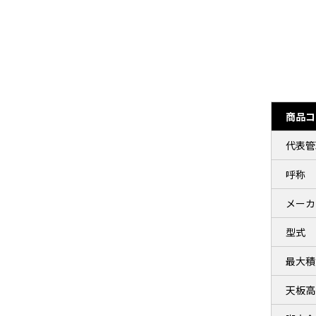
商品コ
代表管
呼称
メーカ
型式
最大積
天板高