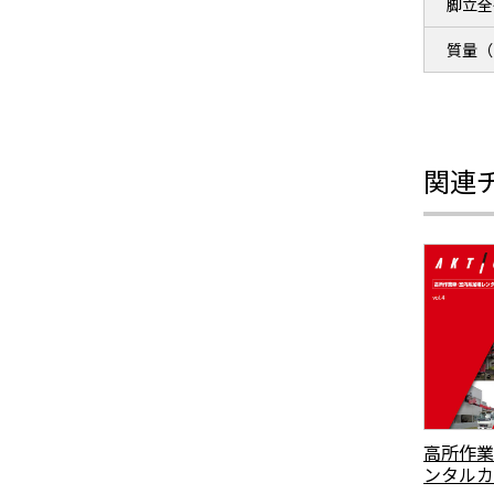
脚立全
質量（
関連
高所作業
ンタルカ