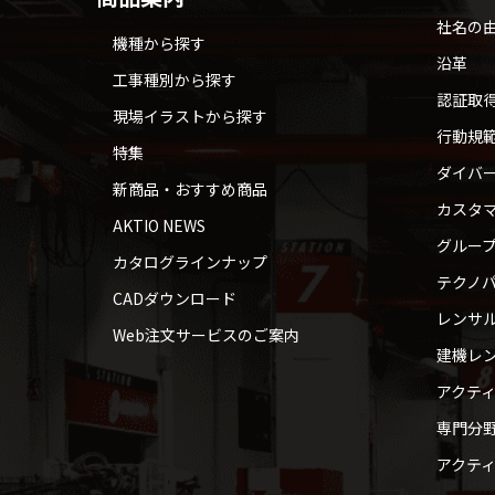
社名の
機種から探す
沿革
工事種別から探す
認証取
現場イラストから探す
行動規
特集
ダイバ
新商品・おすすめ商品
カスタ
AKTIO NEWS
グルー
カタログラインナップ
テクノパ
CADダウンロード
レンサ
Web注文サービスのご案内
建機レ
アクテ
専門分
アクテ