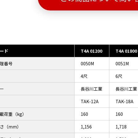
ード
T4A 01200
T4A 01800
理番号
0050M
0051M
4尺
6尺
ー
長谷川工業
長谷川工業
TAK-12A
TAK-18A
載荷重（kg）
160
160
さ（mm）
1,156
1,718