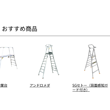
・おすすめ商品
作業台
アンドロメダ
SGセトー（背面感知ガ
ード付き）