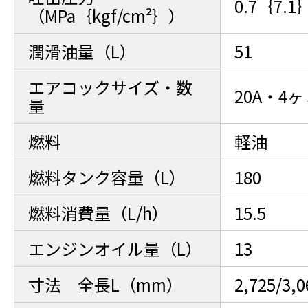
0.7｛7.1
（MPa｛kgf/cm²｝）
潤滑油量（L）
51
エアコックサイズ・数
20A・4ヶ
量
燃料
軽油
燃料タンク容量（L）
180
燃料消費量（L/h）
15.5
エンジンオイル量（L）
13
寸法 全長L（mm）
2,725/3,0