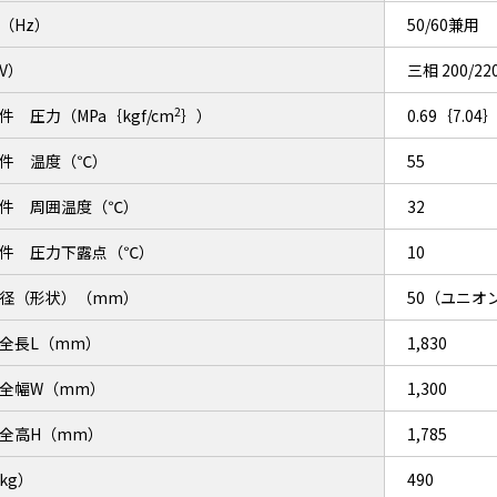
（Hz）
50/60兼用
V）
三相 200/22
2
件 圧力（MPa｛kgf/cm
｝）
0.69｛7.04
件 温度（℃）
55
件 周囲温度（℃）
32
件 圧力下露点（℃）
10
径（形状）（mm）
50（ユニオ
全長L（mm）
1,830
全幅W（mm）
1,300
全高H（mm）
1,785
kg）
490