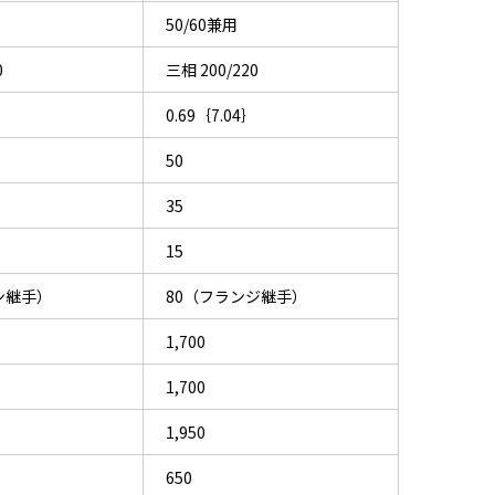
50/60兼用
0
三相 200/220
｝
0.69｛7.04｝
50
35
15
ン継手）
80（フランジ継手）
1,700
1,700
1,950
650