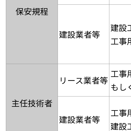
保安規程
建設
建設業者等
工事
工事
リース業者等
もし
主任技術者
工事
建設業者等
建設