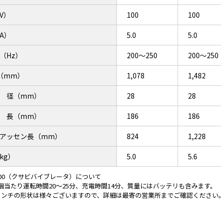
V）
100
100
A）
5.0
5.0
（Hz）
200～250
200～250
（mm）
1,078
1,482
 径（mm）
28
28
 長（mm）
186
186
アッセン長（mm）
824
1,228
kg）
5.0
5.6
00300（クサビバイブレータ）について
個当たり運転時間20～25分、充電時間14分、質量にはバッテリも含みます。
パンチの形状は様々ございますので、詳細は最寄の営業所までご確認ください