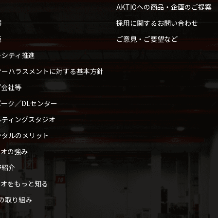
AKTIOへの商品・企画のご提案
得
採用に関するお問い合わせ
範
ご意見・ご要望など
ーシティ推進
マーハラスメントに対する基本方針
プ会社等
ーク／DLセンター
ルティングスタジオ
ンタルのメリット
ィオの強み
野紹介
ィオをもっと知る
への取り組み