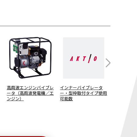
高周波エンジンバイブレ
インナーバイブレータ
型枠取付タ
ータ（高周波発電機／エ
ー・型枠取付タイプ使用
ン
ンジン）
可能数