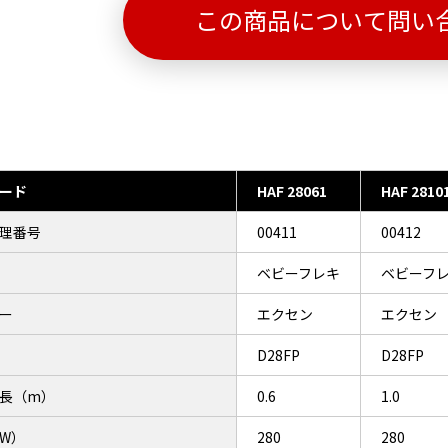
この商品について問い
ード
HAF 28061
HAF 2810
理番号
00411
00412
ベビーフレキ
ベビーフ
ー
エクセン
エクセン
D28FP
D28FP
長（m）
0.6
1.0
W）
280
280