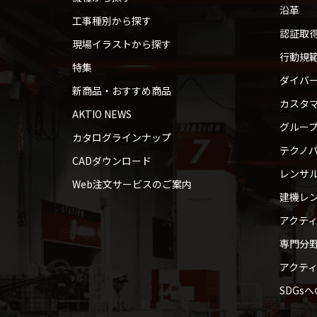
沿革
工事種別から探す
認証取
現場イラストから探す
行動規
特集
ダイバ
新商品・おすすめ商品
カスタ
AKTIO NEWS
グルー
カタログラインナップ
テクノパ
CADダウンロード
レンサ
Web注文サービスのご案内
建機レ
アクテ
専門分
アクテ
SDGs