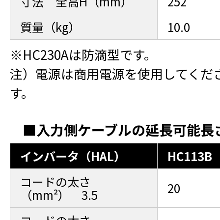
寸法 全高H（mm）
252
質量（kg）
10.0
※HC230Aは防滴型です。
注）電源は商用電源を使用してくだ
す。
■入力側ケーブルの延長可能長
インバータ（HAL）
HC113B
コードの太さ
20
（mm²） 3.5