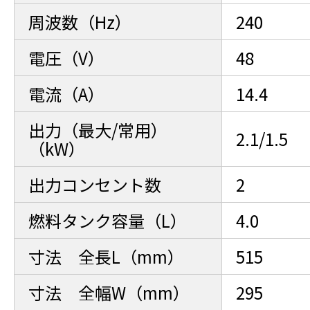
周波数（Hz）
240
電圧（V）
48
電流（A）
14.4
出力（最大/常用）
2.1/1.5
（kW）
出力コンセント数
2
燃料タンク容量（L）
4.0
寸法 全長L（mm）
515
寸法 全幅W（mm）
295