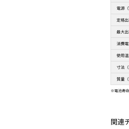
電源（
定格出
最大出
消費電
使用温
寸法（
質量（
※電池寿命
関連