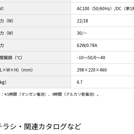
V）
AC100（50/60Hz）/DC（
力（W）
22/18
力（W）
30/－
力
62W/0.78A
度範囲（℃）
-10～50/0～40
L×W×H)（mm）
298×220×460
kg）
6.7
：4.5時間（マンガン電池）、9時間（アルカリ乾電池）。
チラシ・関連カタログなど