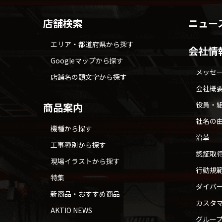
店舗検索
ニュー
エリア・都道府県から探す
会社情
Googleマップから探す
メッセ
店舗名の頭文字から探す
会社概
役員・
商品案内
社名の
機種から探す
沿革
工事種別から探す
認証取
現場イラストから探す
行動規
特集
ダイバ
新商品・おすすめ商品
カスタ
AKTIO NEWS
グルー