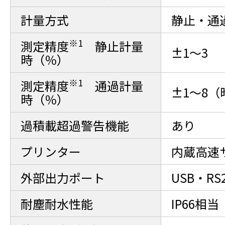
計量方式
静止・通
※1
測定精度
静止計量
±1～3
時（％）
※1
測定精度
通過計量
±1～8（
時（％）
過積載超過警告機能
あり
プリンター
内蔵高速
外部出力ポート
USB・RS
耐塵耐水性能
IP66相当