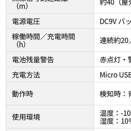
約40（
（m）
電源電圧
DC9V 
稼働時間／充電時間
連続約20
（h）
電池残量警告
赤点灯・
充電方法
Micro US
動作時
検知時：
温度：-1
使用環境
湿度：10