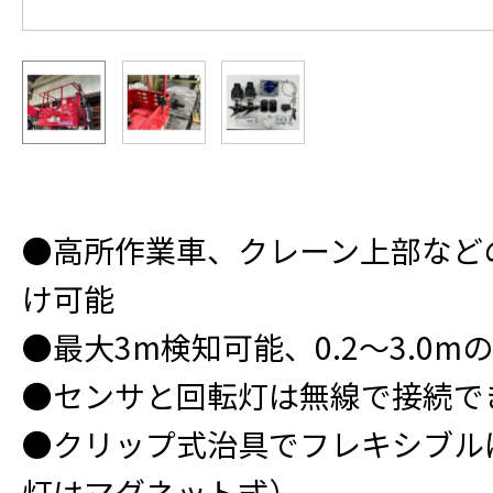
●高所作業車、クレーン上部など
け可能
●最大3m検知可能、0.2～3.0
●センサと回転灯は無線で接続で
●クリップ式治具でフレキシブル
灯はマグネット式）