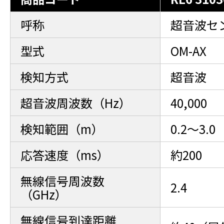
呼称
超音波セ
型式
OM-AX
検知方式
超音波
超音波周波数（Hz）
40,000
検知範囲（m）
0.2～3
応答速度（ms）
約200
無線信号周波数
2.4
（GHz）
無線信号到達距離