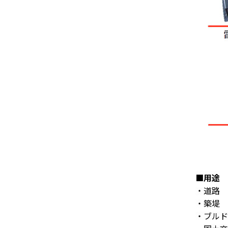
■用途
・道路
・築堤
・ブルド