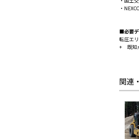
・国土交
・NEX
■必要デ
転圧エリ
+ 既知点
関連