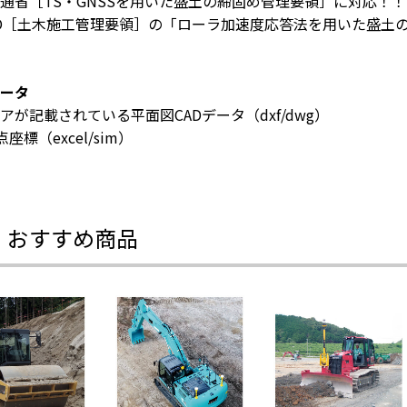
通省［TS・GNSSを用いた盛土の締固め管理要領］に対応！！
CO［土木施工管理要領］の「ローラ加速度応答法を用いた盛土
ータ
アが記載されている平面図CADデータ（dxf/dwg）
座標（excel/sim）
・おすすめ商品